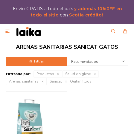
¡Envío GRATIS a todo el país
y además 10%0FF en
todo el sitio
con
Scotia crédito!

ARENAS SANITARIAS SANICAT GATOS
Recomendados
Filtrando por:
Productos
Salud e higiene
Arenas sanitarias
Sanicat
Quitar filtros