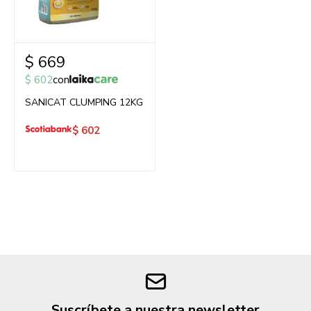
$
669
$
602
con
SANICAT CLUMPING 12KG
$
602
Suscríbete a nuestra newsletter