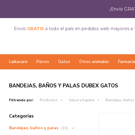
¡Envío GRAT
Envío
GRATIS
a todo el país
en pedidos web mayores a 
Laikacare
Perros
Gatos
Otros animales
Farmaci
BANDEJAS, BAÑOS Y PALAS DUBEX GATOS
Filtrando por:
Productos
Salud e higiene
Bandejas, baños
Categorías
Bandejas, baños y palas
(10)