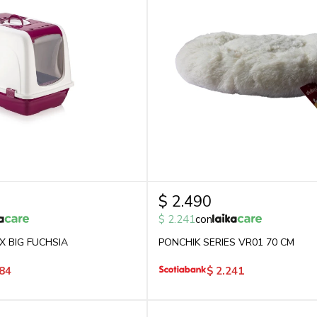
$
2.490
$
2.241
con
X BIG FUCHSIA
PONCHIK SERIES VR01 70 CM
84
$
2.241