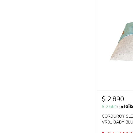
$
2.890
$
2.601
con
CORDUROY SLEE
VR01 BABY BL