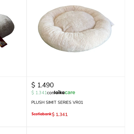
$
1.490
$
1.341
con
PLUSH SIMIT SERIES VR01
$
1.341