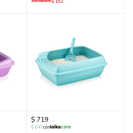
$
152
$
719
$
647
con