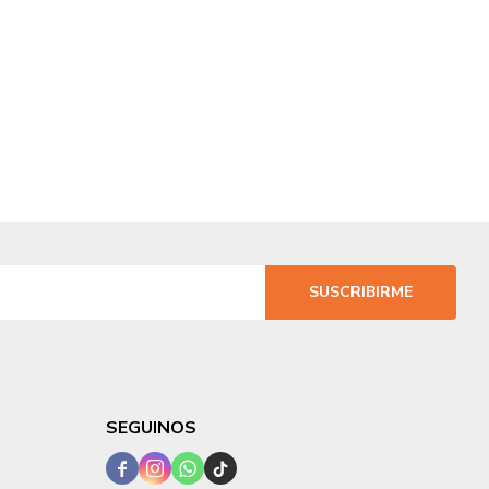
SUSCRIBIRME
SEGUINOS



