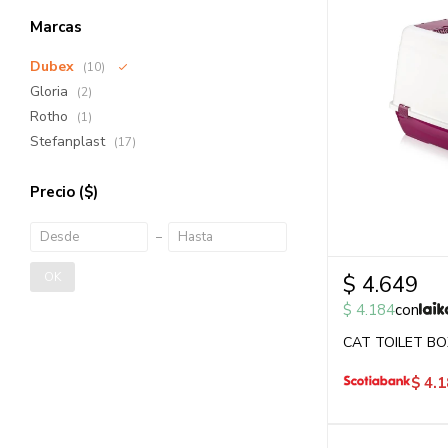
Marcas
Dubex
(10)
Gloria
(2)
Rotho
(1)
Stefanplast
(17)
Precio
($)
OK
$
4.649
$
4.184
con
CAT TOILET BO
$
4.1