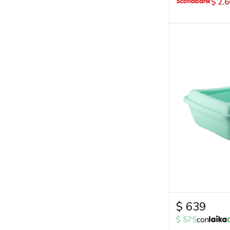
$
2.6
$
639
$
575
con