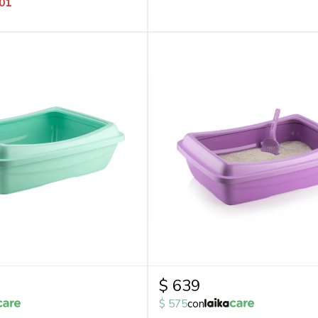
01
$
639
$
575
con