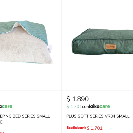
$
1.890
$
1.701
con
PING BED SERIES SMALL
PLUS SOFT SERIES VR04 SMALL
UE
$
1.701