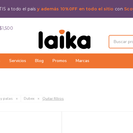
IS a todo el país
y además 10%0FF en todo el sitio
con
Sco
$1,500
a
Servicios
Blog
Promos
Marcas
 y palas
Dubex
Quitar filtros