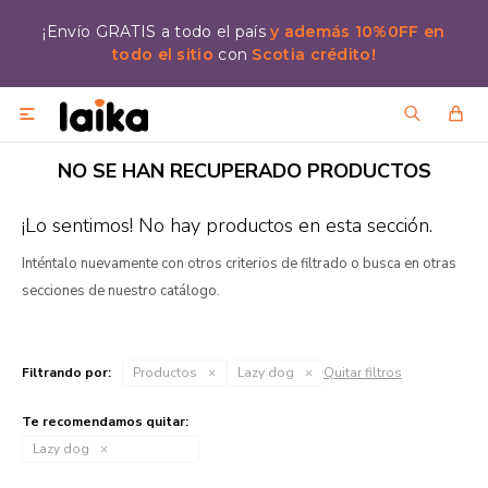
¡Envío GRATIS a todo el país
y además 10%0FF en
todo el sitio
con
Scotia crédito!

NO SE HAN RECUPERADO PRODUCTOS
¡Lo sentimos! No hay productos en esta sección.
Inténtalo nuevamente con otros criterios de filtrado o busca en otras
secciones de nuestro catálogo.
Filtrando por:
Productos
Lazy dog
Quitar filtros
Te recomendamos quitar:
Lazy dog