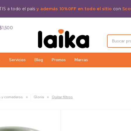
IS a todo el país
y además 10%0FF en todo el sitio
con
Sco
$1,500
a
Servicios
Blog
Promos
Marcas
 y comederos
Gloria
Quitar filtros