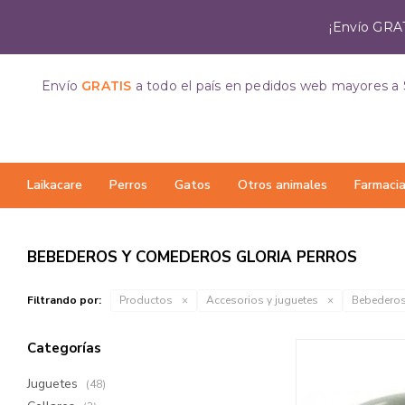
¡Envío GRAT
Envío
GRATIS
a todo el país
en pedidos web mayores a 
Laikacare
Perros
Gatos
Otros animales
Farmaci
BEBEDEROS Y COMEDEROS GLORIA PERROS
Filtrando por:
Productos
Accesorios y juguetes
Bebederos
Categorías
Juguetes
(48)