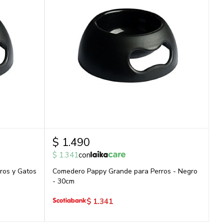
$
1.490
$
1.341
con
ros y Gatos
Comedero Pappy Grande para Perros - Negro
- 30cm
$
1.341