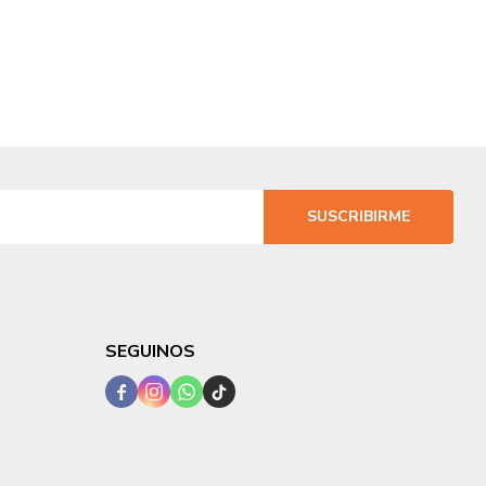
SUSCRIBIRME
SEGUINOS



