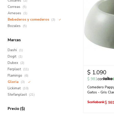
Collares
(2)
Correas
(5)
Arneses
(1)
Bebederos y comederos
(3)
Bozales
(5)
Marcas
Dashi
(1)
Dogit
(1)
Dubex
(2)
Ferplast
(11)
$
1.090
Flamingo
(6)
$
981
con
Gloria
(3)
Comedero Pappy
Lickimat
(10)
Gatos - Gris Cla
Stefanplast
(21)
$
98
Precio
($)