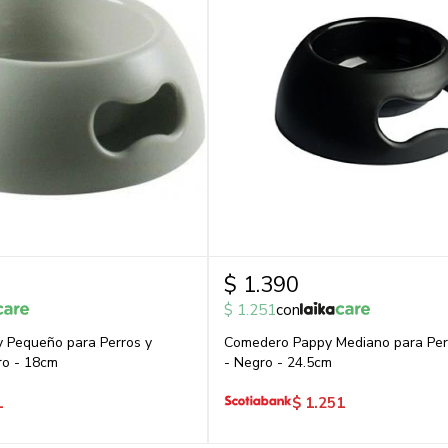
$
1.390
$
1.251
con
 Pequeño para Perros y
Comedero Pappy Mediano para Per
ro - 18cm
- Negro - 24.5cm
1
$
1.251