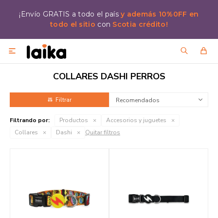
¡Envío GRATIS a todo el país
y además 10%0FF en
todo el sitio
con
Scotia crédito!

COLLARES DASHI PERROS
Recomendados
Filtrando por:
Productos
Accesorios y juguetes
Collares
Dashi
Quitar filtros