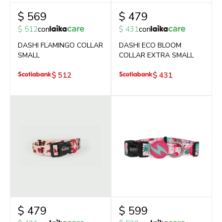
$
569
$
479
$
512
con
$
431
con
DASHI FLAMINGO COLLAR
DASHI ECO BLOOM
SMALL
COLLAR EXTRA SMALL
$
512
$
431
$
479
$
599