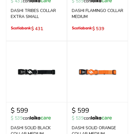
$
431
con
$
539
con
DASHI TRIBES COLLAR
DASHI FLAMINGO COLLAR
EXTRA SMALL
MEDIUM
$
431
$
539
$
599
$
599
$
539
con
$
539
con
DASHI SOLID BLACK
DASHI SOLID ORANGE
COLLAR MEDIUM
COLLAR MEDIUM