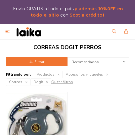
¡Envío GRATIS a todo el país
y además 10%0FF en
todo el sitio
con
Scotia crédito!

CORREAS DOGIT PERROS
Recomendados
Filtrando por:
Productos
Accesorios y juguetes
Correas
Dogit
Quitar filtros