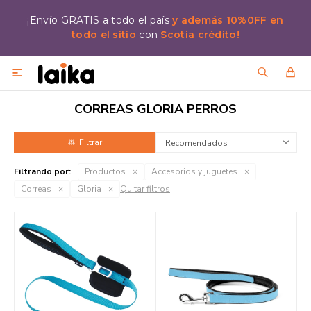
¡Envío GRATIS a todo el país
y además 10%0FF en
todo el sitio
con
Scotia crédito!

CORREAS GLORIA PERROS
Recomendados
Filtrando por:
Productos
Accesorios y juguetes
Correas
Gloria
Quitar filtros