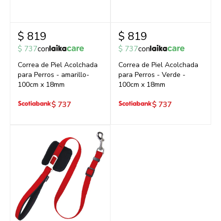
$
819
$
819
$
737
con
$
737
con
Correa de Piel Acolchada
Correa de Piel Acolchada
para Perros - amarillo-
para Perros - Verde -
100cm x 18mm
100cm x 18mm
$
737
$
737