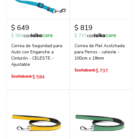
$
649
$
819
$
584
con
$
737
con
Correa de Seguridad para
Correa de Piel Acolchada
Auto con Enganche a
para Perros - celeste -
Cinturón - CELESTE -
100cm x 18mm
Ajustable
$
737
$
584