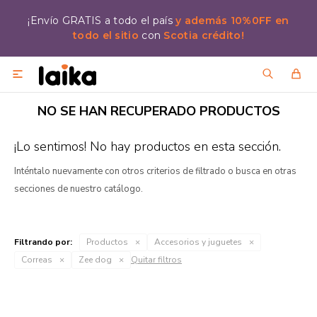
¡Envío GRATIS a todo el país
y además 10%0FF en
todo el sitio
con
Scotia crédito!

NO SE HAN RECUPERADO PRODUCTOS
¡Lo sentimos! No hay productos en esta sección.
Inténtalo nuevamente con otros criterios de filtrado o busca en otras
secciones de nuestro catálogo.
Filtrando por:
Productos
Accesorios y juguetes
Correas
Zee dog
Quitar filtros