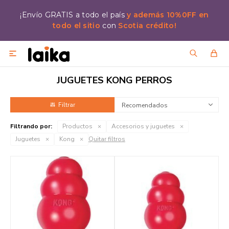
¡Envío GRATIS a todo el país
y además 10%0FF en
todo el sitio
con
Scotia crédito!

JUGUETES KONG PERROS
Recomendados
Filtrando por:
Productos
Accesorios y juguetes
Juguetes
Kong
Quitar filtros