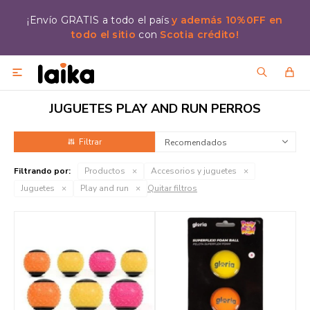
¡Envío GRATIS a todo el país
y además 10%0FF en
todo el sitio
con
Scotia crédito!

JUGUETES PLAY AND RUN PERROS
Recomendados
Filtrando por:
Productos
Accesorios y juguetes
Juguetes
Play and run
Quitar filtros