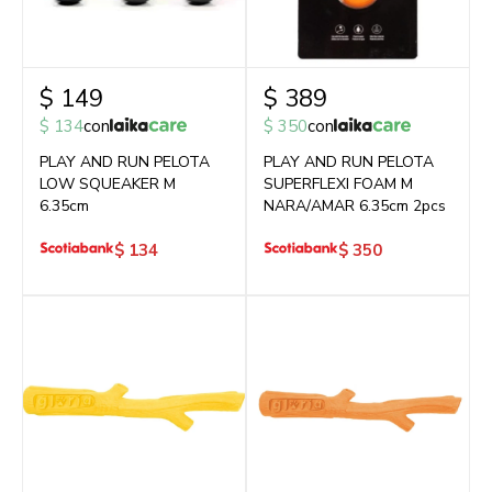
$
149
$
389
$
134
con
$
350
con
PLAY AND RUN PELOTA
PLAY AND RUN PELOTA
LOW SQUEAKER M
SUPERFLEXI FOAM M
6.35cm
NARA/AMAR 6.35cm 2pcs
$
134
$
350