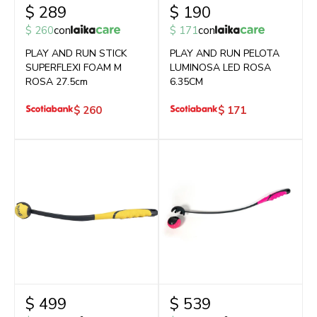
$
289
$
190
$
260
con
$
171
con
PLAY AND RUN STICK
PLAY AND RUN PELOTA
SUPERFLEXI FOAM M
LUMINOSA LED ROSA
ROSA 27.5cm
6.35CM
$
260
$
171
$
499
$
539