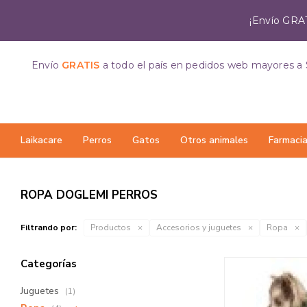
¡Envío GRAT
Envío
GRATIS
a todo el país
en pedidos web mayores a 
Laikacare
Perros
Gatos
Otros animales
Farmaci
ROPA DOGLEMI PERROS
Filtrando por:
Productos
Accesorios y juguetes
Ropa
Categorías
Juguetes
(1)