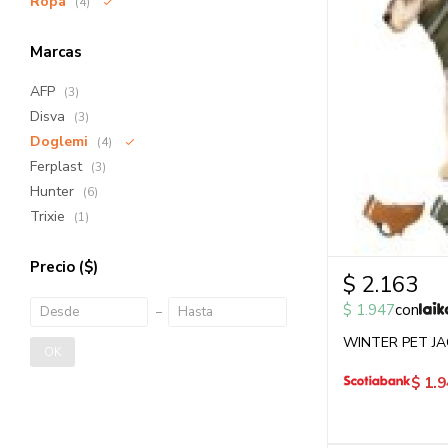
Ropa
(4)
Marcas
AFP
(3)
Disva
(3)
Doglemi
(4)
Ferplast
(3)
Hunter
(6)
Trixie
(1)
Precio
($)
$
2.163
$
1.947
con
WINTER PET JA
OK
$
1.9