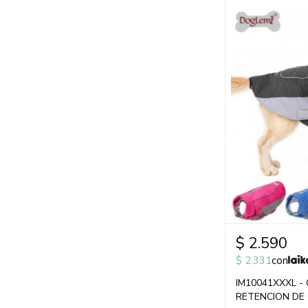
$
2.590
$
2.331
con
IM10041XXXL -
RETENCION DE