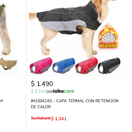
$
1.490
$
1.341
con
-M
IM10041XS - CAPA TERMAL CON RETENCION
DE CALOR
$
1.341