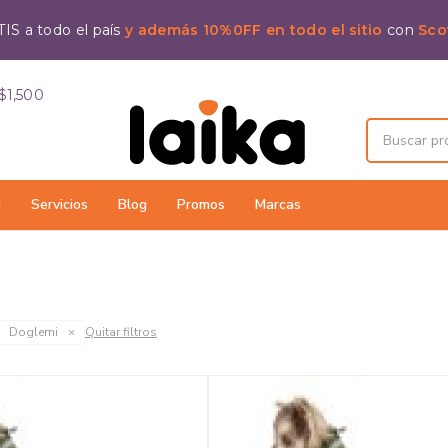
IS a todo el país
y además 10%0FF en todo el sitio
con
Sco
$1,500
a
Servicios
Blog
Promos
Marcas
Doglemi
Quitar filtros