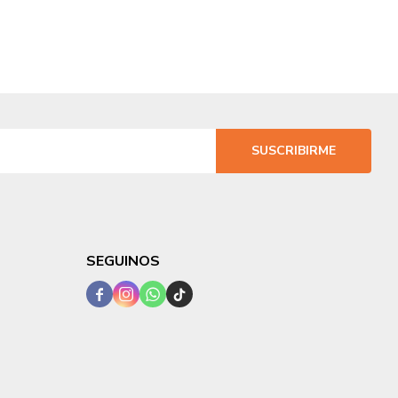
SUSCRIBIRME
SEGUINOS



