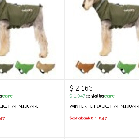
$
2.163
$
1.947
con
CKET 74 IM10074-L
WINTER PET JACKET 74 IM10074
47
$
1.947