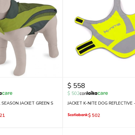
$
558
$
502
con
 SEASON JACKET GREEN S
JACKET K-NITE DOG REFLECTIVE 
21
$
502