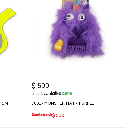
$
599
$
539
con
- SM
7631- MONSTER HAT - PURPLE
$
539