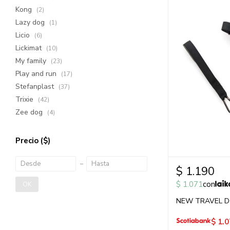
Kong
(2)
Lazy dog
(1)
Licio
(6)
Lickimat
(10)
My family
(23)
Play and run
(17)
Stefanplast
(37)
Trixie
(42)
Zee dog
(4)
Precio
($)
$
1.190
$
1.071
con
OK
NEW TRAVEL D
$
1.0