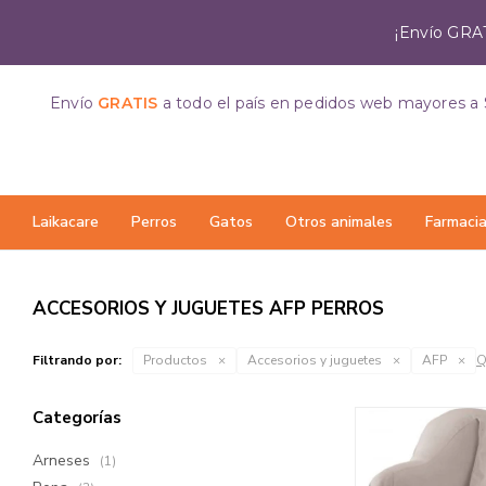
¡Envío GRAT
Envío
GRATIS
a todo el país
en pedidos web mayores a 
Laikacare
Perros
Gatos
Otros animales
Farmaci
ACCESORIOS Y JUGUETES AFP PERROS
Filtrando por:
Productos
Accesorios y juguetes
AFP
Q
Categorías
Arneses
(1)