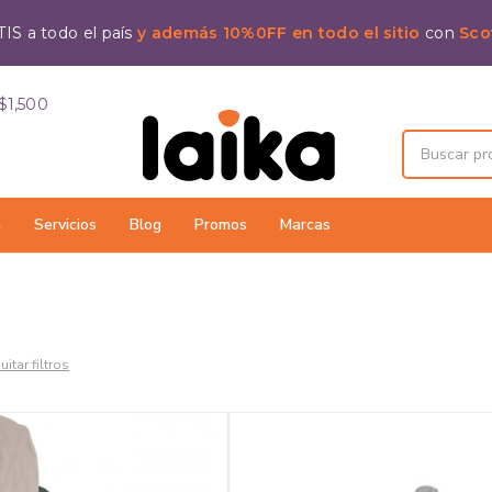
IS a todo el país
y además 10%0FF en todo el sitio
con
Sco
$1,500
a
Servicios
Blog
Promos
Marcas
uitar filtros