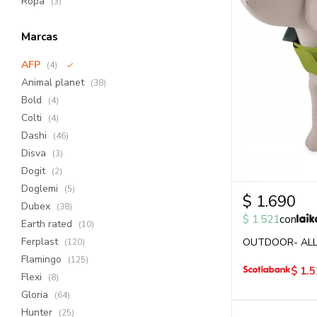
Ropa
(3)
Marcas
AFP
(4)
Animal planet
(38)
Bold
(4)
Colti
(4)
Dashi
(46)
Disva
(3)
Dogit
(2)
Doglemi
(5)
$
1.690
Dubex
(38)
$
1.521
con
Earth rated
(10)
Ferplast
OUTDOOR- ALL
(120)
Flamingo
(125)
$
1.5
Flexi
(8)
Gloria
(64)
Hunter
(25)