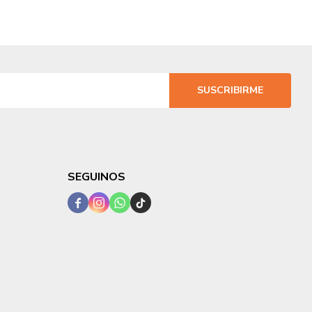
SUSCRIBIRME
SEGUINOS



