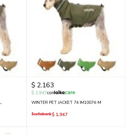
$
2.163
$
1.947
con
L
WINTER PET JACKET 74 IM10074-M
$
1.947