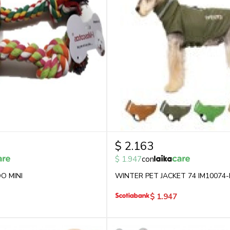
$
2.163
$
1.947
con
O MINI
WINTER PET JACKET 74 IM10074-
$
1.947