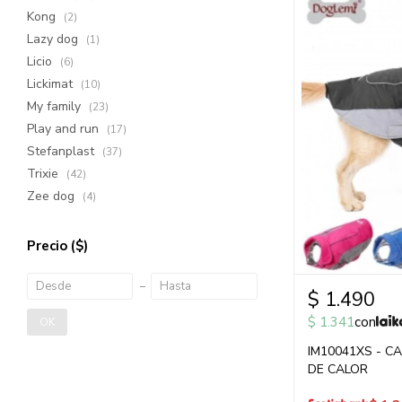
Kong
(2)
Lazy dog
(1)
Licio
(6)
Lickimat
(10)
My family
(23)
Play and run
(17)
Stefanplast
(37)
Trixie
(42)
Zee dog
(4)
Precio
($)
$
1.490
$
1.341
con
OK
IM10041XS - C
DE CALOR