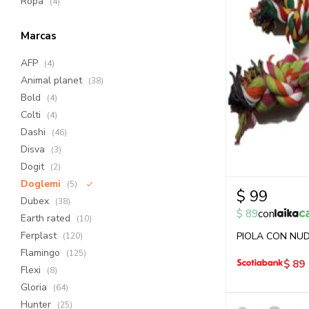
Ropa
(4)
Marcas
AFP
(4)
Animal planet
(38)
Bold
(4)
Colti
(4)
Dashi
(46)
Disva
(3)
Dogit
(2)
Doglemi
(5)
$
99
Dubex
(38)
$
89
con
Earth rated
(10)
Ferplast
PIOLA CON NUD
(120)
Flamingo
(125)
$
89
Flexi
(8)
Gloria
(64)
Hunter
(25)