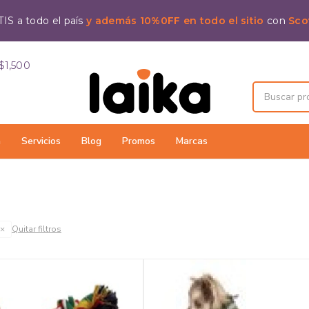
IS a todo el país
y además 10%0FF en todo el sitio
con
Sco
$1,500
a
Servicios
Blog
Promos
Marcas
Quitar filtros