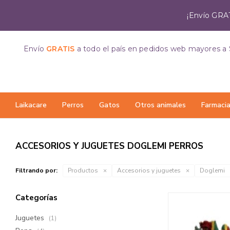
¡Envío GRAT
Envío
GRATIS
a todo el país
en pedidos web mayores a 
Laikacare
Perros
Gatos
Otros animales
Farmaci
ACCESORIOS Y JUGUETES DOGLEMI PERROS
Filtrando por:
Productos
Accesorios y juguetes
Doglemi
Categorías
Juguetes
(1)