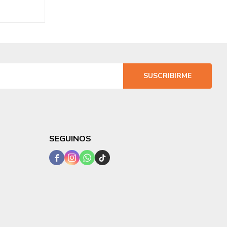
SUSCRIBIRME
SEGUINOS



