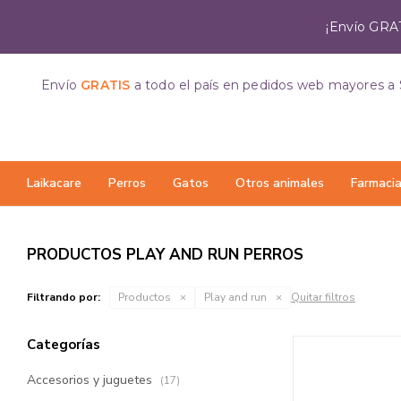
¡Envío GRAT
Envío
GRATIS
a todo el país
en pedidos web mayores a 
Laikacare
Perros
Gatos
Otros animales
Farmaci
PRODUCTOS PLAY AND RUN PERROS
Filtrando por:
Productos
Play and run
Quitar filtros
Categorías
Accesorios y juguetes
(17)