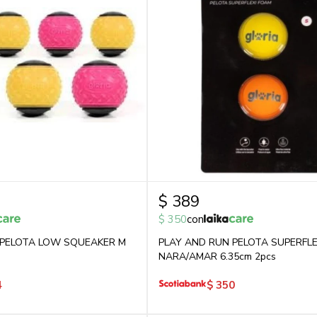
$
389
$
350
con
 PELOTA LOW SQUEAKER M
PLAY AND RUN PELOTA SUPERFLE
NARA/AMAR 6.35cm 2pcs
4
$
350