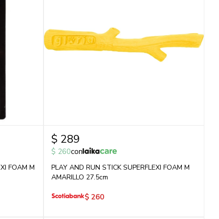
$
289
$
260
con
XI FOAM M
PLAY AND RUN STICK SUPERFLEXI FOAM M
AMARILLO 27.5cm
$
260