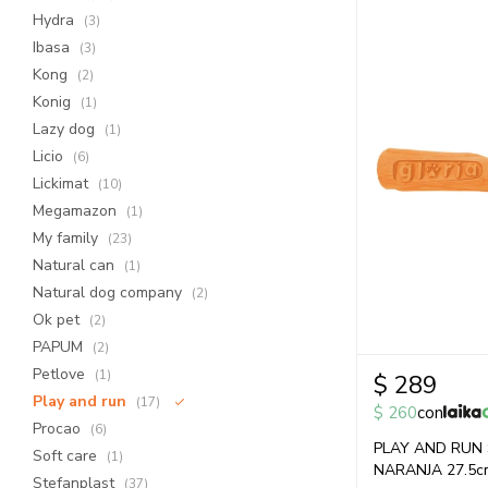
Hydra
(3)
Ibasa
(3)
Kong
(2)
Konig
(1)
Lazy dog
(1)
Licio
(6)
Lickimat
(10)
Megamazon
(1)
My family
(23)
Natural can
(1)
Natural dog company
(2)
Ok pet
(2)
PAPUM
(2)
Petlove
(1)
$
289
Play and run
(17)
$
260
con
Procao
(6)
PLAY AND RUN 
Soft care
(1)
NARANJA 27.5c
Stefanplast
(37)