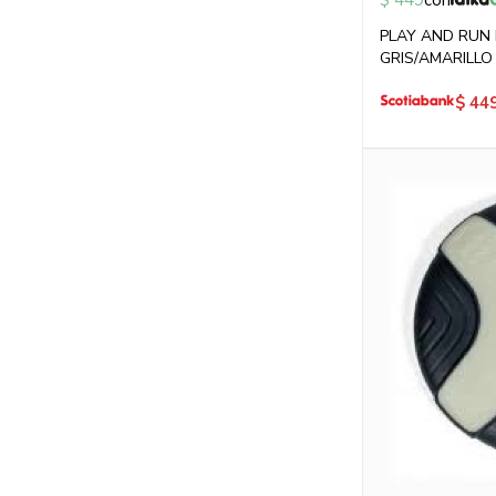
$
449
con
PLAY AND RUN
GRIS/AMARILLO
$
44