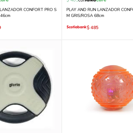
$
485
con
 LANZADOR CONFORT PRO S
PLAY AND RUN LANZADOR CONF
 46cm
M GRIS/ROSA 68cm
9
$
485