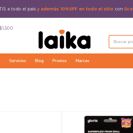
IS a todo el país
y además 10%0FF en todo el sitio
con
Sco
$1,500
a
Servicios
Blog
Promos
Marcas