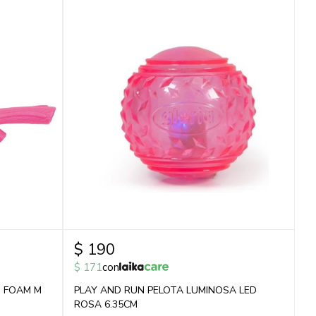
$
190
$
171
con
I FOAM M
PLAY AND RUN PELOTA LUMINOSA LED
ROSA 6.35CM