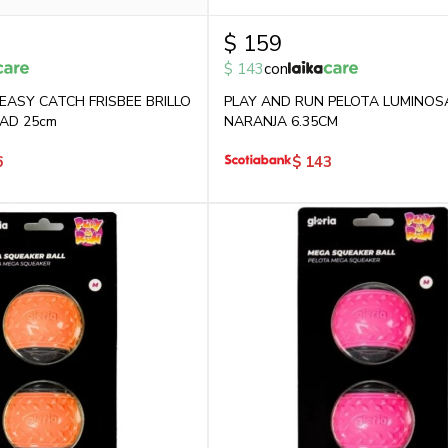
$
159
$
143
con
EASY CATCH FRISBEE BRILLO
PLAY AND RUN PELOTA LUMINOS
DAD 25cm
NARANJA 6.35CM
6
$
143