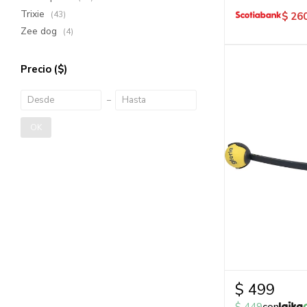
Trixie
(43)
$
26
Zee dog
(4)
Precio
($)
OK
$
499