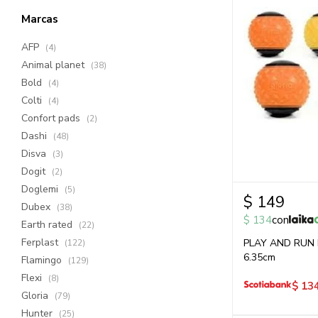
Marcas
AFP
(4)
Animal planet
(38)
Bold
(4)
Colti
(4)
Confort pads
(2)
Dashi
(48)
Disva
(3)
Dogit
(2)
Doglemi
(5)
$
149
Dubex
(38)
$
134
con
Earth rated
(22)
Ferplast
PLAY AND RUN
(122)
6.35cm
Flamingo
(129)
Flexi
(8)
$
13
Gloria
(79)
Hunter
(25)