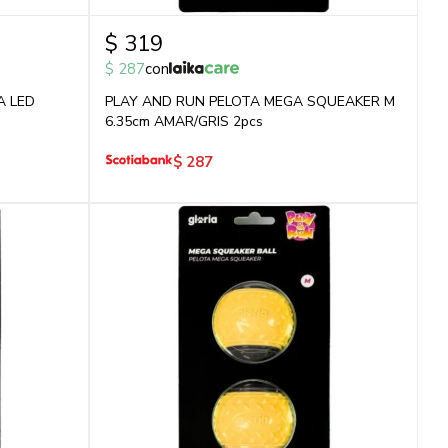
$
319
$
287
con
A LED
PLAY AND RUN PELOTA MEGA SQUEAKER M
6.35cm AMAR/GRIS 2pcs
$
287