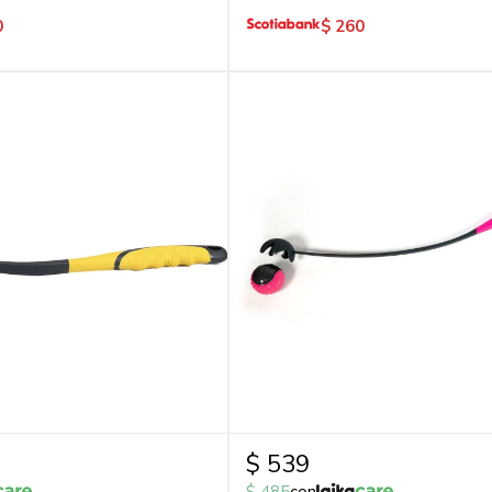
0
$
260
$
539