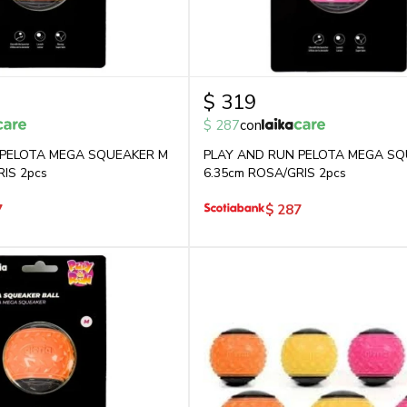
$
319
$
287
con
 PELOTA MEGA SQUEAKER M
PLAY AND RUN PELOTA MEGA SQ
IS 2pcs
6.35cm ROSA/GRIS 2pcs
7
$
287