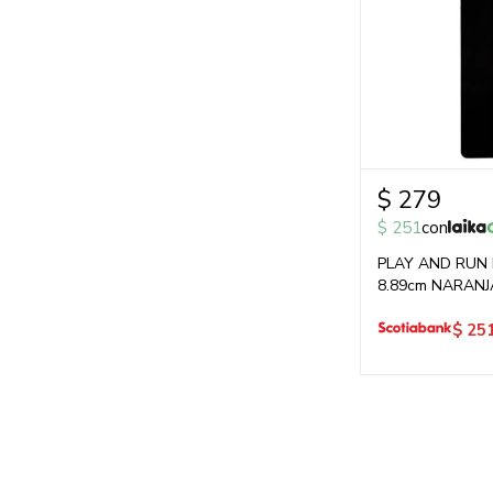
$
279
$
251
con
PLAY AND RUN
8.89cm NARANJ
$
25