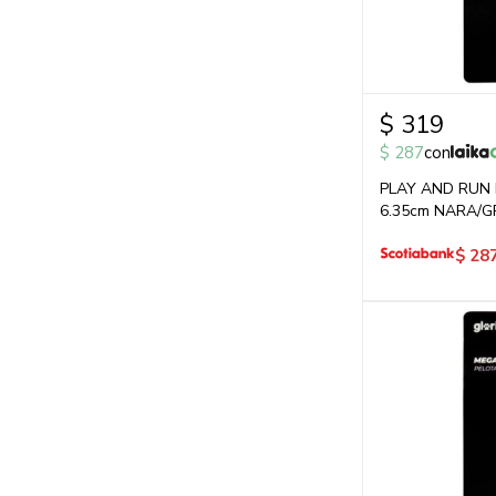
$
319
$
287
con
PLAY AND RUN
6.35cm NARA/GR
$
28