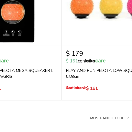
$
179
$
161
con
 PELOTA MEGA SQUEAKER L
PLAY AND RUN PELOTA LOW SQU
A/GRIS
8.89cm
1
$
161
MOSTRANDO
17
DE
17