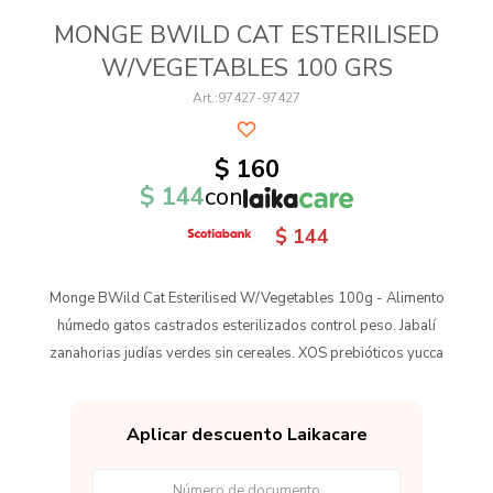
MONGE BWILD CAT ESTERILISED
W/VEGETABLES 100 GRS
97427-97427
$
160
$
144
con
$
144
Monge BWild Cat Esterilised W/Vegetables 100g - Alimento
húmedo gatos castrados esterilizados control peso. Jabalí
zanahorias judías verdes sin cereales. XOS prebióticos yucca
Aplicar descuento Laikacare