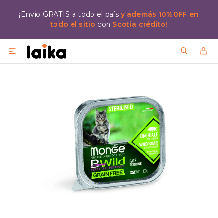
¡Envío GRATIS a todo el país
y además 10%0FF en
todo el sitio
con
Scotia crédito!
