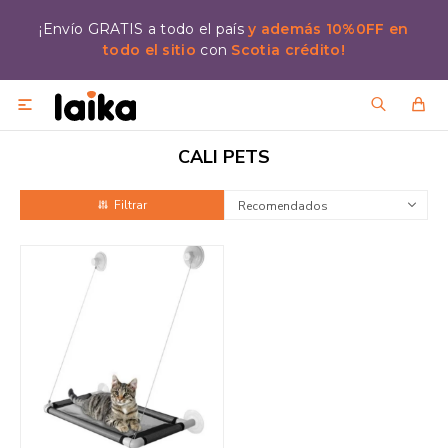
¡Envío GRATIS a todo el país
y además 10%0FF en
todo el sitio
con
Scotia crédito!

CALI PETS
Recomendados