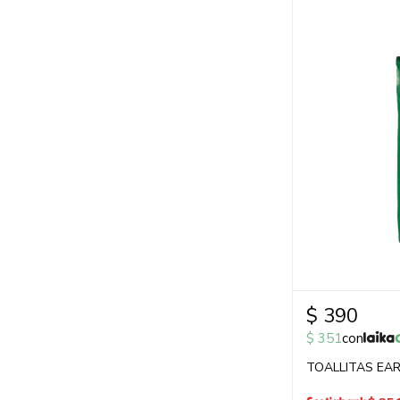
$
390
$
351
con
TOALLITAS EA