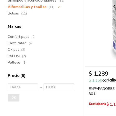
Shampoo y acondicionadores
(15)
Alfombrillas y toallas
(11)
Bolsas
(11)
Marcas
Confort pads
(2)
Earth rated
(4)
Ok pet
(2)
PAPUM
(2)
Petlove
(1)
$
1.289
Precio
($)
$
1.160
con
EMPAPADORES 
30 U
OK
$
1.1