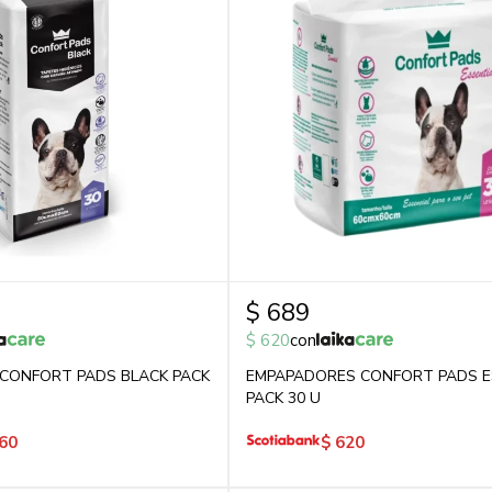
$
689
$
620
con
CONFORT PADS BLACK PACK
EMPAPADORES CONFORT PADS E
PACK 30 U
60
$
620