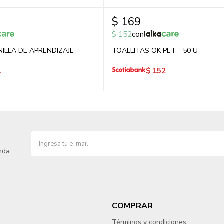
$
169
$
152
con
NILLA DE APRENDIZAJE
TOALLITAS OK PET - 50 U
1
$
152
nda.
COMPRAR
Términos y condiciones