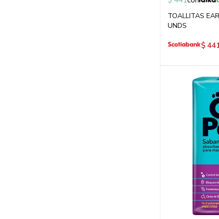
$
441
con
TOALLITAS EA
UNDS
$
44