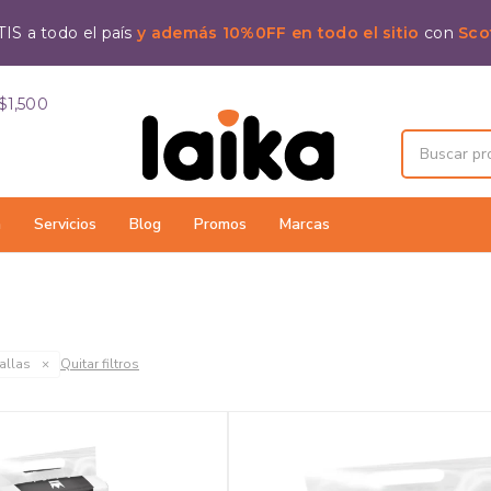
IS a todo el país
y además 10%0FF en todo el sitio
con
Sco
$1,500
a
Servicios
Blog
Promos
Marcas
allas
Quitar filtros