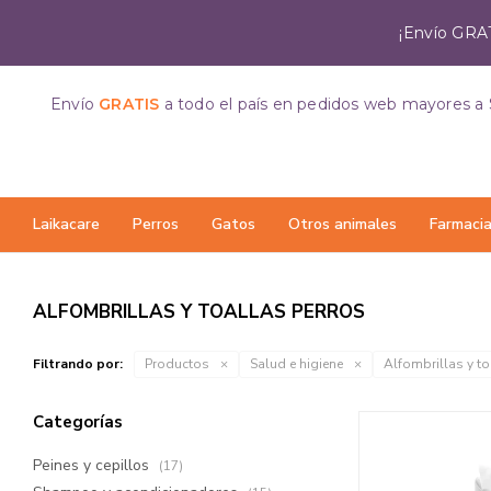
¡Envío GRAT
Envío
GRATIS
a todo el país
en pedidos web mayores a 
Laikacare
Perros
Gatos
Otros animales
Farmaci
ALFOMBRILLAS Y TOALLAS PERROS
Filtrando por:
Productos
Salud e higiene
Alfombrillas y to
Categorías
Peines y cepillos
(17)