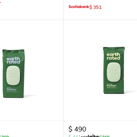
1
$
351
$
490