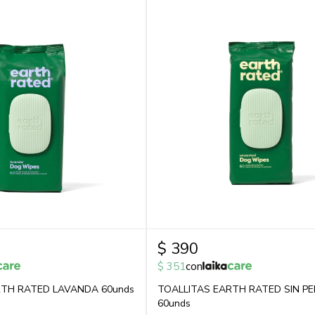
$
390
$
351
con
RTH RATED LAVANDA 60unds
TOALLITAS EARTH RATED SIN P
60unds