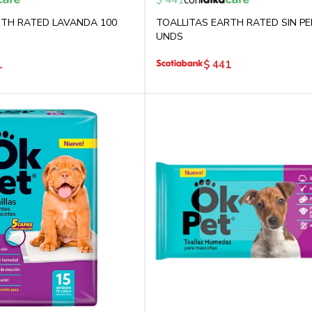
$
441
con
RTH RATED LAVANDA 100
TOALLITAS EARTH RATED SIN PE
UNDS
1
$
441