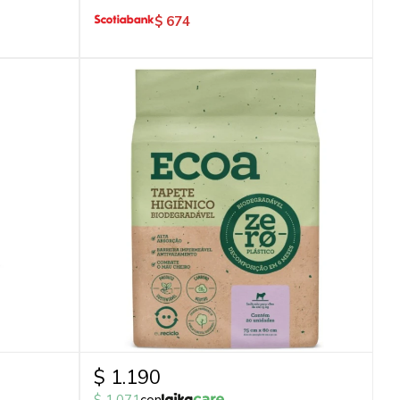
$
674
$
1.190