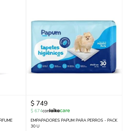
$
749
$
674
con
ERFUME
EMPAPADORES PAPUM PARA PERROS - PACK
30 U