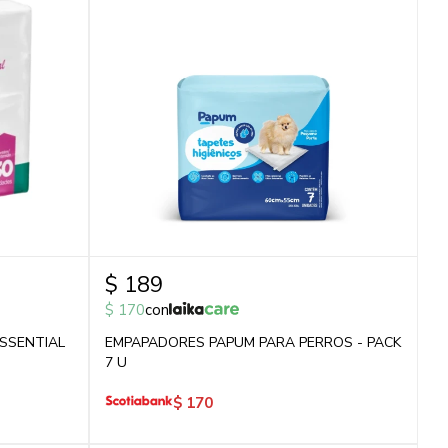
$
189
$
170
con
SSENTIAL
EMPAPADORES PAPUM PARA PERROS - PACK
7 U
$
170