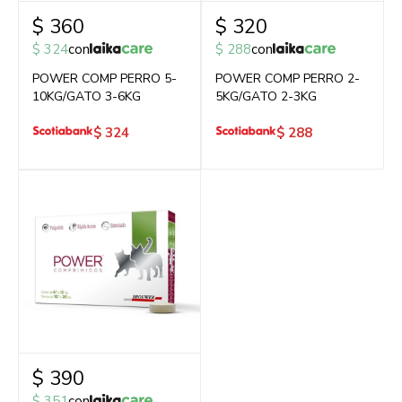
$
360
$
320
$
324
con
$
288
con
POWER COMP PERRO 5-
POWER COMP PERRO 2-
10KG/GATO 3-6KG
5KG/GATO 2-3KG
$
324
$
288
$
390
$
351
con