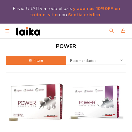
¡Envío GRATIS a todo el país
y además 10%0FF en
todo el sitio
con
Scotia crédito!

POWER
Recomendados