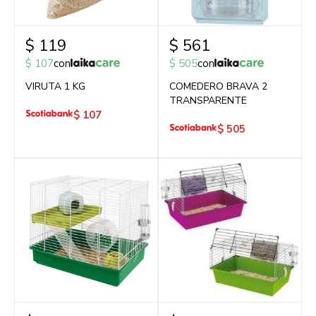
$
119
$
561
$
107
con
$
505
con
VIRUTA 1 KG
COMEDERO BRAVA 2
TRANSPARENTE
$
107
$
505