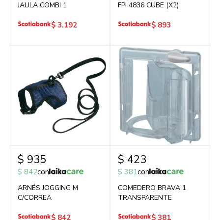
JAULA COMBI 1
FPI 4836 CUBE (X2)
$
3.192
$
893
$
935
$
423
$
842
con
$
381
con
ARNÉS JOGGING M
COMEDERO BRAVA 1
C/CORREA
TRANSPARENTE
$
842
$
381