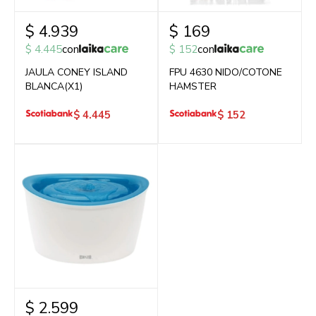
$
4.939
$
169
$
4.445
con
$
152
con
JAULA CONEY ISLAND
FPU 4630 NIDO/COTONE
BLANCA(X1)
HAMSTER
$
4.445
$
152
$
2.599