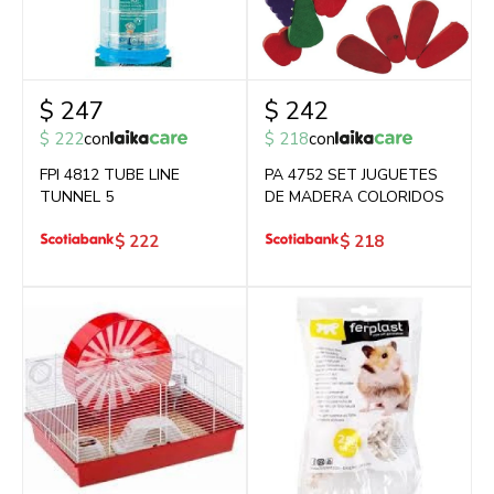
$
247
$
242
$
222
con
$
218
con
FPI 4812 TUBE LINE
PA 4752 SET JUGUETES
TUNNEL 5
DE MADERA COLORIDOS
$
222
$
218