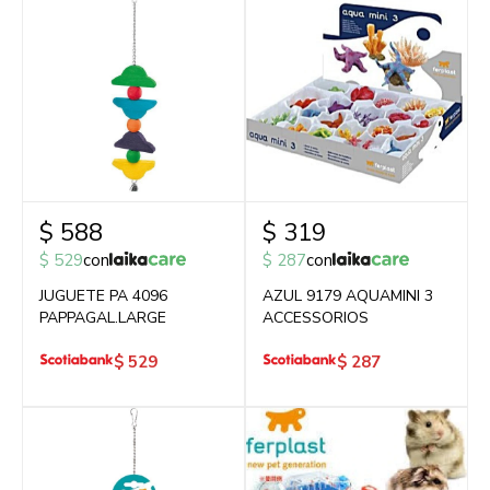
$
588
$
319
$
529
con
$
287
con
JUGUETE PA 4096
AZUL 9179 AQUAMINI 3
PAPPAGAL.LARGE
ACCESSORIOS
$
529
$
287