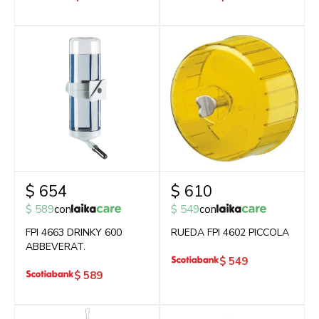
$
654
$
610
$
589
con
$
549
con
FPI 4663 DRINKY 600
RUEDA FPI 4602 PICCOLA
ABBEVERAT.
$
549
$
589