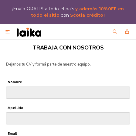
¡Envío GRATIS a todo el país
y además 10%0FF en
todo el sitio
con
Scotia crédito!

TRABAJA CON NOSOTROS
Dejanos tu CV y formá parte de nuestro equipo.
Nombre
Apellido
Email