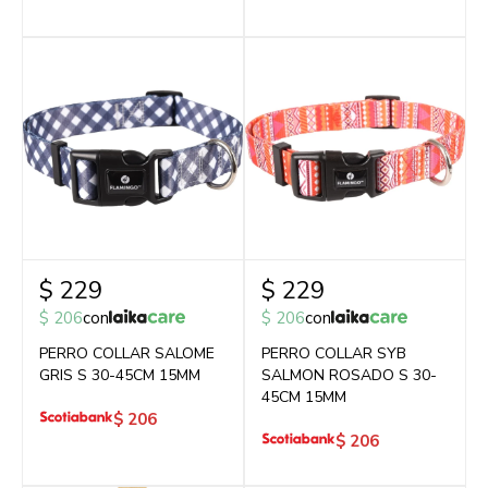
$
229
$
229
$
206
con
$
206
con
PERRO COLLAR SALOME
PERRO COLLAR SYB
GRIS S 30-45CM 15MM
SALMON ROSADO S 30-
45CM 15MM
$
206
$
206