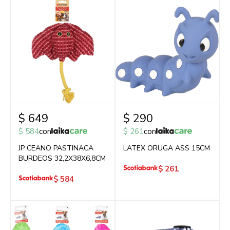
$
649
$
290
$
584
con
$
261
con
JP CEANO PASTINACA
LATEX ORUGA ASS 15CM
BURDEOS 32,2X38X6,8CM
$
261
$
584