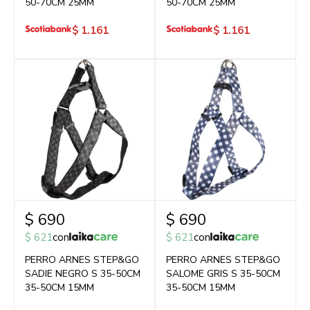
50-70CM 25MM
50-70CM 25MM
$
1.161
$
1.161
$
690
$
690
$
621
con
$
621
con
PERRO ARNES STEP&GO
PERRO ARNES STEP&GO
SADIE NEGRO S 35-50CM
SALOME GRIS S 35-50CM
35-50CM 15MM
35-50CM 15MM