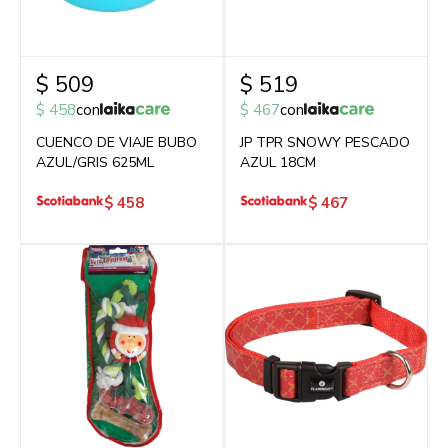
$
509
$
519
$
458
con
$
467
con
CUENCO DE VIAJE BUBO
JP TPR SNOWY PESCADO
AZUL/GRIS 625ML
AZUL 18CM
$
458
$
467