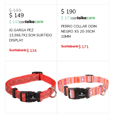
$
199
$
190
$
149
$
171
con
$
142
con
PERRO COLLAR ODIN
JG GARGA PEZ
NEGRO XS 20-35CM
13,3X6,7X2,5CM SURTIDO
10MM
DISPLAY
$
171
$
134