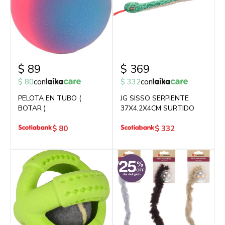
$
89
$
369
$
80
con
$
332
con
PELOTA EN TUBO (
JG SISSO SERPIENTE
BOTAR )
37X4,2X4CM SURTIDO
$
80
$
332