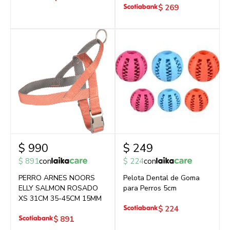
$
269
$
990
$
249
$
891
con
$
224
con
PERRO ARNES NOORS
Pelota Dental de Goma
ELLY SALMON ROSADO
para Perros 5cm
XS 31CM 35-45CM 15MM
$
224
$
891