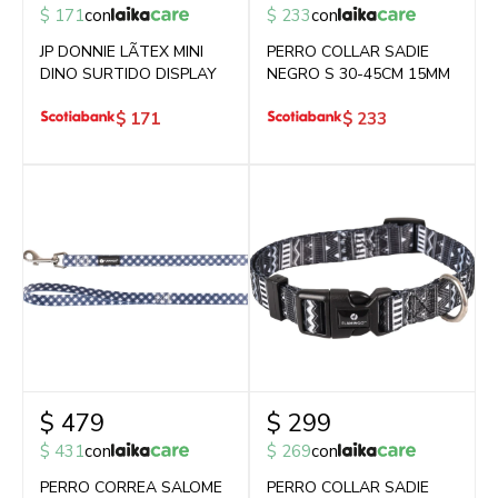
$
171
con
$
233
con
JP DONNIE LÃTEX MINI
PERRO COLLAR SADIE
DINO SURTIDO DISPLAY
NEGRO S 30-45CM 15MM
$
171
$
233
$
479
$
299
$
431
con
$
269
con
PERRO CORREA SALOME
PERRO COLLAR SADIE