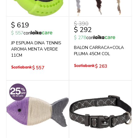
$
390
$
619
$
292
$
557
con
$
278
con
JP ESPUMA DINA TENNIS
BALON CARRACA+COLA
AROMA MENTA VERDE
PLUMA 45CM COL
11CM
$
263
$
557