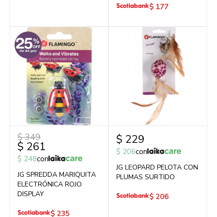
$
177
$
349
$
229
$
261
$
206
con
$
248
con
JG LEOPARD PELOTA CON
JG SPREDDA MARIQUITA
PLUMAS SURTIDO
ELECTRÓNICA ROJO
DISPLAY
$
206
$
235