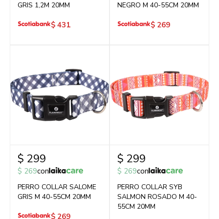
GRIS 1,2M 20MM
NEGRO M 40-55CM 20MM
$
431
$
269
$
299
$
299
$
269
con
$
269
con
PERRO COLLAR SALOME
PERRO COLLAR SYB
GRIS M 40-55CM 20MM
SALMON ROSADO M 40-
55CM 20MM
$
269