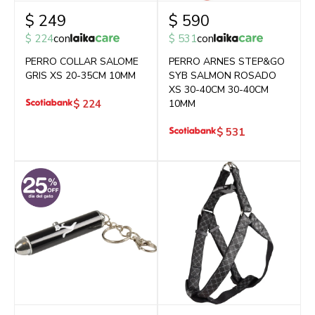
$
249
$
590
$
224
con
$
531
con
PERRO COLLAR SALOME
PERRO ARNES STEP&GO
GRIS XS 20-35CM 10MM
SYB SALMON ROSADO
XS 30-40CM 30-40CM
$
224
10MM
$
531