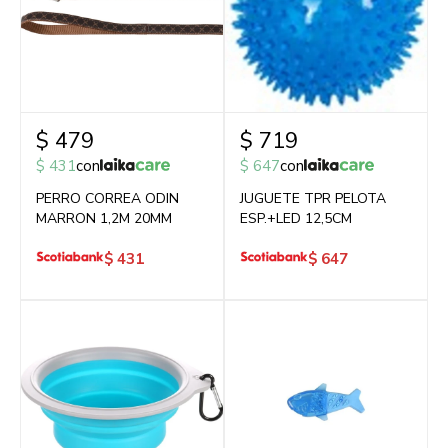
$
479
$
719
$
431
con
$
647
con
PERRO CORREA ODIN
JUGUETE TPR PELOTA
MARRON 1,2M 20MM
ESP.+LED 12,5CM
$
431
$
647