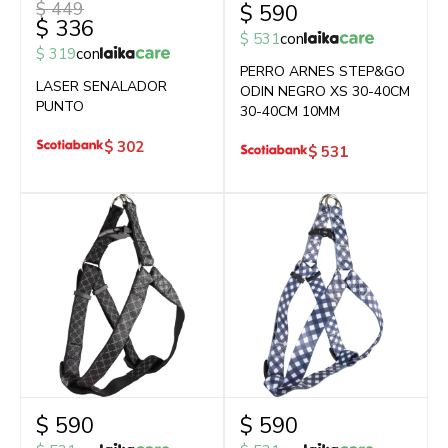
$
449
$
590
$
336
$
531
con
$
319
con
PERRO ARNES STEP&GO
LASER SENALADOR
ODIN NEGRO XS 30-40CM
PUNTO
30-40CM 10MM
$
302
$
531
$
590
$
590