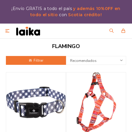
¡Envío GRATIS a todo el país
y además 10%0FF en
todo el sitio
con
Scotia crédito!

FLAMINGO
Recomendados