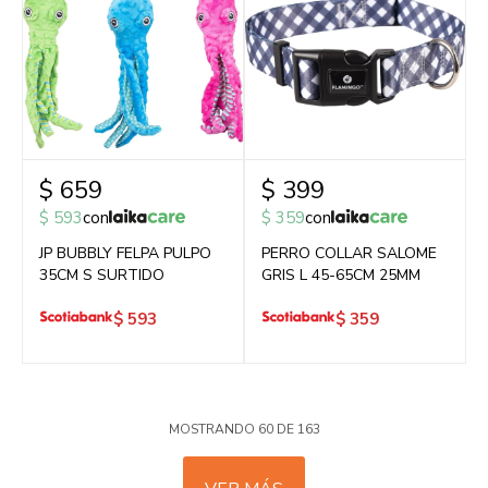
$
659
$
399
$
593
con
$
359
con
JP BUBBLY FELPA PULPO
PERRO COLLAR SALOME
35CM S SURTIDO
GRIS L 45-65CM 25MM
$
593
$
359
MOSTRANDO
60
DE
163