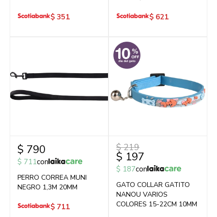
$
351
$
621
$
219
$
790
$
197
$
711
con
$
187
con
PERRO CORREA MUNI
GATO COLLAR GATITO
NEGRO 1,3M 20MM
NANOU VARIOS
COLORES 15-22CM 10MM
$
711