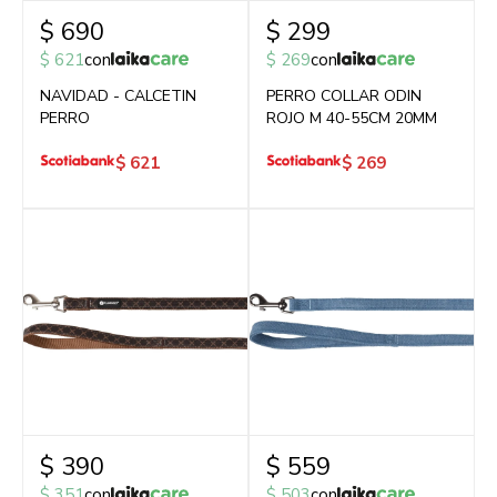
$
690
$
299
$
621
con
$
269
con
NAVIDAD - CALCETIN
PERRO COLLAR ODIN
PERRO
ROJO M 40-55CM 20MM
$
621
$
269
$
390
$
559
$
351
con
$
503
con