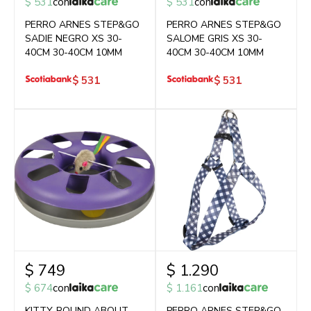
$
531
con
$
531
con
PERRO ARNES STEP&GO
PERRO ARNES STEP&GO
SADIE NEGRO XS 30-
SALOME GRIS XS 30-
40CM 30-40CM 10MM
40CM 30-40CM 10MM
$
531
$
531
$
749
$
1.290
$
674
con
$
1.161
con
KITTY-ROUND ABOUT
PERRO ARNES STEP&GO