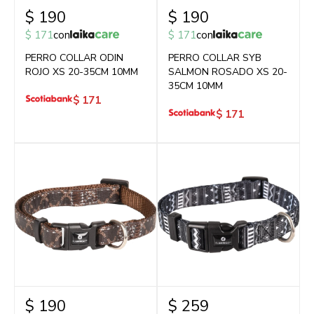
$
190
$
190
$
171
con
$
171
con
PERRO COLLAR ODIN
PERRO COLLAR SYB
ROJO XS 20-35CM 10MM
SALMON ROSADO XS 20-
35CM 10MM
$
171
$
171
$
190
$
259