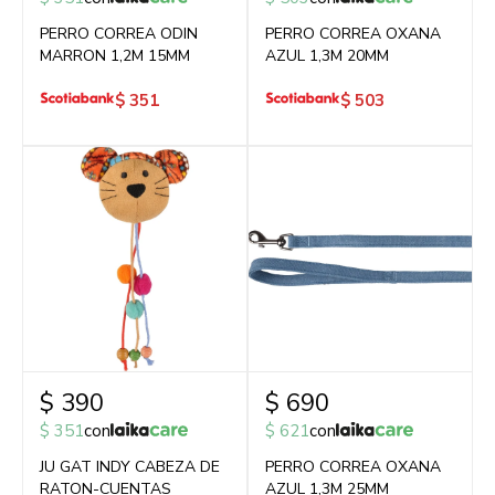
PERRO CORREA ODIN
PERRO CORREA OXANA
MARRON 1,2M 15MM
AZUL 1,3M 20MM
$
351
$
503
$
390
$
690
$
351
con
$
621
con
JU GAT INDY CABEZA DE
PERRO CORREA OXANA
RATON-CUENTAS
AZUL 1,3M 25MM