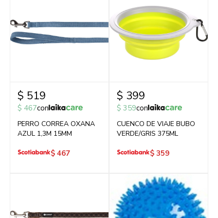
$
519
$
399
$
467
con
$
359
con
PERRO CORREA OXANA
CUENCO DE VIAJE BUBO
AZUL 1,3M 15MM
VERDE/GRIS 375ML
$
467
$
359