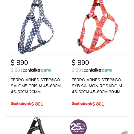
$
890
$
890
$
801
con
$
801
con
PERRO ARNES STEP&GO
PERRO ARNES STEP&GO
SALOME GRIS M 45-60CM
SYB SALMON ROSADO M
45-60CM 20MM
45-60CM 45-60CM 20MM
$
801
$
801