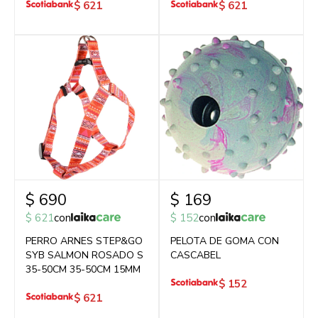
$
621
$
621
$
690
$
169
$
621
con
$
152
con
PERRO ARNES STEP&GO
PELOTA DE GOMA CON
SYB SALMON ROSADO S
CASCABEL
35-50CM 35-50CM 15MM
$
152
$
621