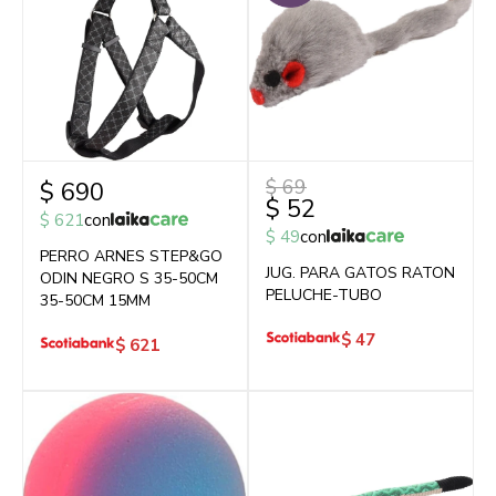
$
69
$
690
$
52
$
621
con
$
49
con
PERRO ARNES STEP&GO
JUG. PARA GATOS RATON
ODIN NEGRO S 35-50CM
PELUCHE-TUBO
35-50CM 15MM
$
47
$
621