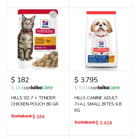
$
182
$
3.795
$
164
con
$
3.416
con
HILLS SD 7 + TENDER
HILLS CANINE ADULT
CHICKEN POUCH 80 GR
7+A.L SMALL BITES 6.8
KG
$
164
$
3.416