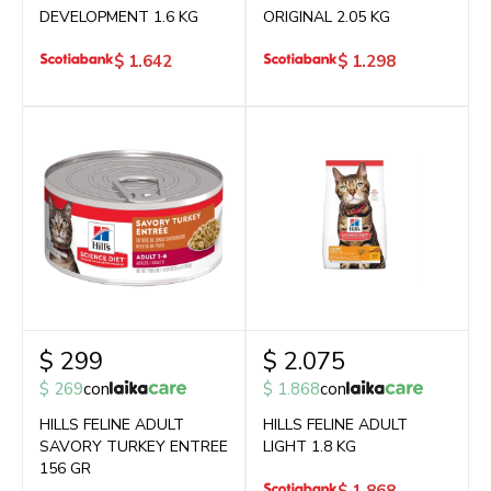
DEVELOPMENT 1.6 KG
ORIGINAL 2.05 KG
$
1.642
$
1.298
$
299
$
2.075
$
269
con
$
1.868
con
HILLS FELINE ADULT
HILLS FELINE ADULT
SAVORY TURKEY ENTREE
LIGHT 1.8 KG
156 GR