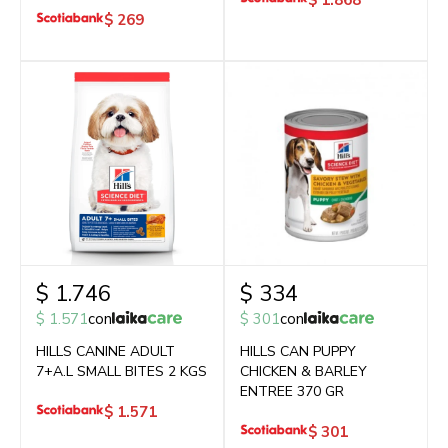
$
1.868
$
269
$
1.746
$
334
$
1.571
con
$
301
con
HILLS CANINE ADULT
HILLS CAN PUPPY
7+A.L SMALL BITES 2 KGS
CHICKEN & BARLEY
ENTREE 370 GR
$
1.571
$
301