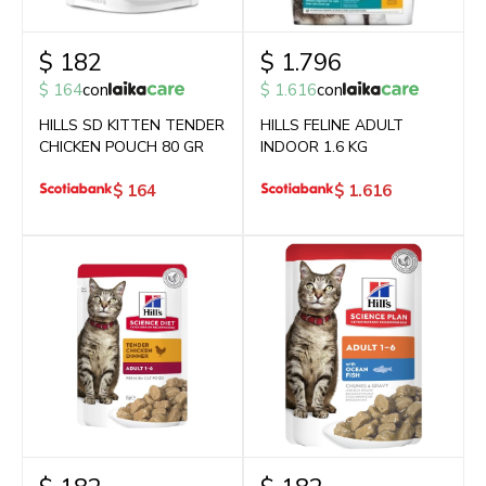
$
182
$
1.796
$
164
con
$
1.616
con
HILLS SD KITTEN TENDER
HILLS FELINE ADULT
CHICKEN POUCH 80 GR
INDOOR 1.6 KG
$
164
$
1.616