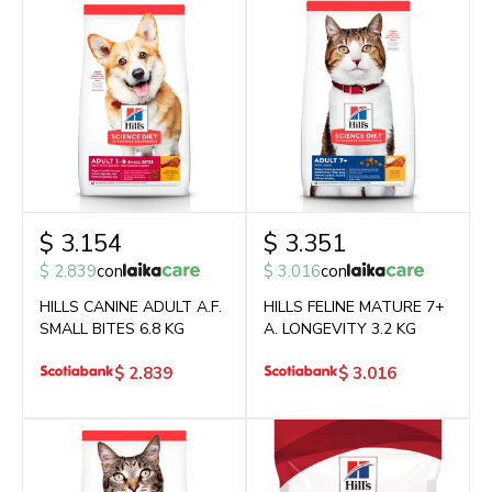
$
3.154
$
3.351
$
2.839
con
$
3.016
con
HILLS CANINE ADULT A.F.
HILLS FELINE MATURE 7+
SMALL BITES 6.8 KG
A. LONGEVITY 3.2 KG
$
2.839
$
3.016