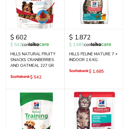
$
602
$
1.872
$
542
con
$
1.685
con
HILLS NATURAL FRUITY
HILLS FELINE MATURE 7 +
SNACKS CRANBERRIES
INDOOR 1.6 KG
AND OATMEAL 227 GR
$
1.685
$
542