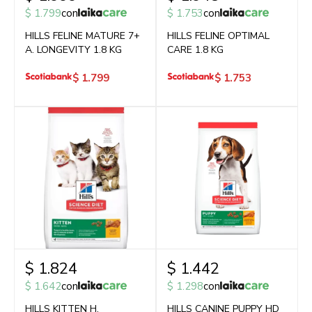
$
1.799
con
$
1.753
con
HILLS FELINE MATURE 7+
HILLS FELINE OPTIMAL
A. LONGEVITY 1.8 KG
CARE 1.8 KG
$
1.799
$
1.753
$
1.824
$
1.442
$
1.642
con
$
1.298
con
HILLS KITTEN H.
HILLS CANINE PUPPY HD