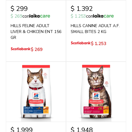
$
299
$
1.392
$
269
con
$
1.253
con
HILLS FELINE ADULT
HILLS CANINE ADULT A.F.
LIVER & CHIKCEN ENT 156
SMALL BITES 2 KG
GR
$
1.253
$
269
$
1.999
$
1.948