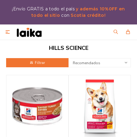
¡Envío GRATIS a todo el país
y además 10%0FF en
todo el sitio
con
Scotia crédito!

HILLS SCIENCE
Recomendados