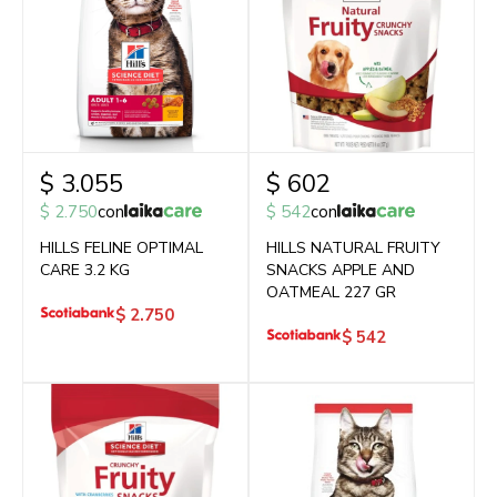
$
3.055
$
602
$
2.750
con
$
542
con
HILLS FELINE OPTIMAL
HILLS NATURAL FRUITY
CARE 3.2 KG
SNACKS APPLE AND
OATMEAL 227 GR
$
2.750
$
542