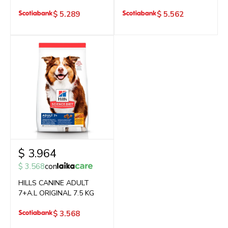
$
5.289
$
5.562
$
3.964
$
3.568
con
HILLS CANINE ADULT
7+A.L ORIGINAL 7.5 KG
$
3.568