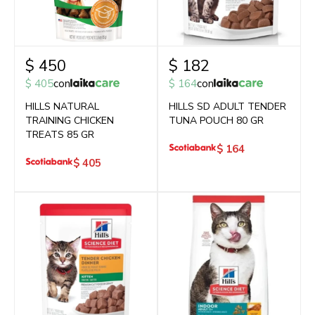
$
450
$
182
$
405
con
$
164
con
HILLS NATURAL
HILLS SD ADULT TENDER
TRAINING CHICKEN
TUNA POUCH 80 GR
TREATS 85 GR
$
164
$
405