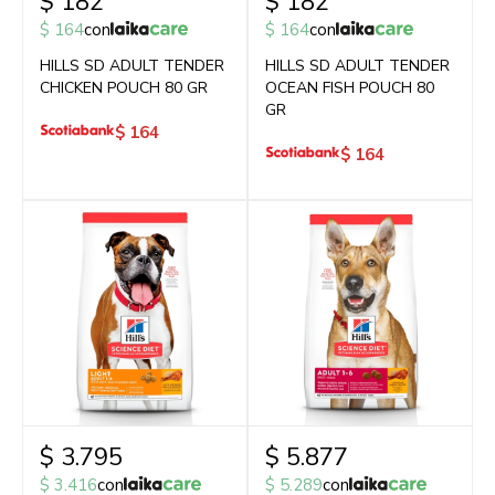
$
182
$
182
$
164
con
$
164
con
HILLS SD ADULT TENDER
HILLS SD ADULT TENDER
CHICKEN POUCH 80 GR
OCEAN FISH POUCH 80
GR
$
164
$
164
$
3.795
$
5.877
$
3.416
con
$
5.289
con