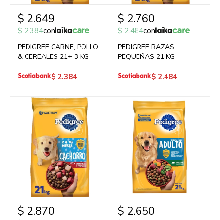
$
2.649
$
2.760
$
2.384
con
$
2.484
con
PEDIGREE CARNE, POLLO
PEDIGREE RAZAS
& CEREALES 21+ 3 KG
PEQUEÑAS 21 KG
$
2.384
$
2.484
$
2.870
$
2.650