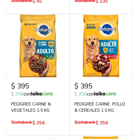
$
45
$
135
$
395
$
395
$
356
con
$
356
con
PEDIGREE CARNE &
PEDIGREE CARNE, POLLO
VEGETALES 1.5 KG
& CEREALES 1.5 KG
$
356
$
356