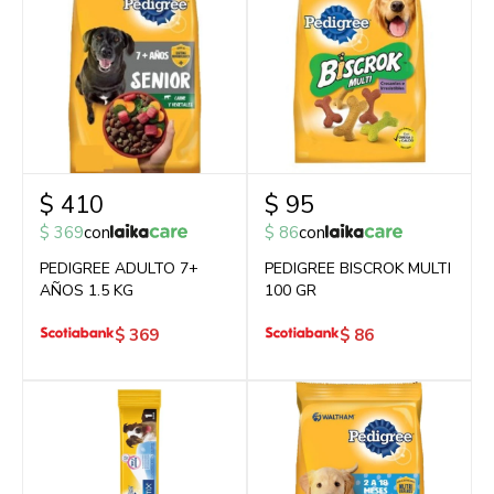
$
410
$
95
$
369
con
$
86
con
PEDIGREE ADULTO 7+
PEDIGREE BISCROK MULTI
AÑOS 1.5 KG
100 GR
$
369
$
86