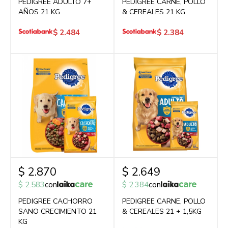
PEDIGREE ADULTO 7+
PEDIGREE CARNE, POLLO
AÑOS 21 KG
& CEREALES 21 KG
$
2.484
$
2.384
$
2.870
$
2.649
$
2.583
con
$
2.384
con
PEDIGREE CACHORRO
PEDIGREE CARNE, POLLO
SANO CRECIMIENTO 21
& CEREALES 21 + 1,5KG
KG