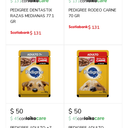
$
131
con
$
131
con
PEDIGREE DENTASTIX
PEDIGREE RODEO CARNE
RAZAS MEDIANAS 77.1
70 GR
GR
$
131
$
131
$
50
$
50
$
45
con
$
45
con
PEDIGREE ADULTO +7
PEDIGREE ADULTO