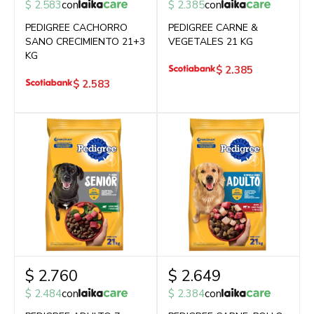
$
2.583
con
$
2.385
con
PEDIGREE CACHORRO
PEDIGREE CARNE &
SANO CRECIMIENTO 21+3
VEGETALES 21 KG
KG
$
2.385
$
2.583
$
2.760
$
2.649
$
2.484
con
$
2.384
con