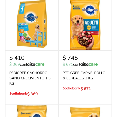
$
410
$
745
$
369
con
$
671
con
PEDIGREE CACHORRO
PEDIGREE CARNE, POLLO
SANO CRECIMIENTO 1.5
& CEREALES 3 KG
KG
$
671
$
369