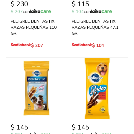
$
230
$
115
$
207
con
$
104
con
PEDIGREE DENTASTIX
PEDIGREE DENTASTIX
RAZAS PEQUEÑAS 110
RAZAS PEQUEÑAS 47.1
GR
GR
$
207
$
104
$
145
$
145