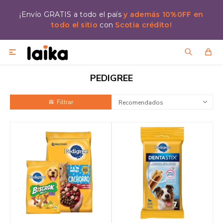
¡Envío GRATIS a todo el país
y además 10%0FF en
todo el sitio
con
Scotia crédito!

PEDIGREE
Recomendados