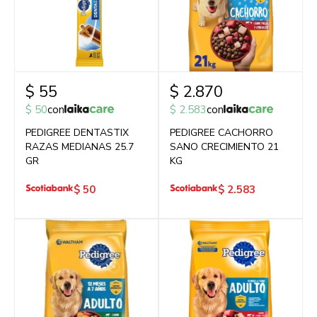
$
55
$
2.870
$
50
con
$
2.583
con
PEDIGREE DENTASTIX
PEDIGREE CACHORRO
RAZAS MEDIANAS 25.7
SANO CRECIMIENTO 21
GR
KG
$
50
$
2.583