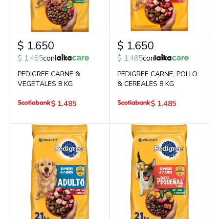
$
1.650
$
1.650
$
1.485
con
$
1.485
con
PEDIGREE CARNE &
PEDIGREE CARNE, POLLO
VEGETALES 8 KG
& CEREALES 8 KG
$
1.485
$
1.485