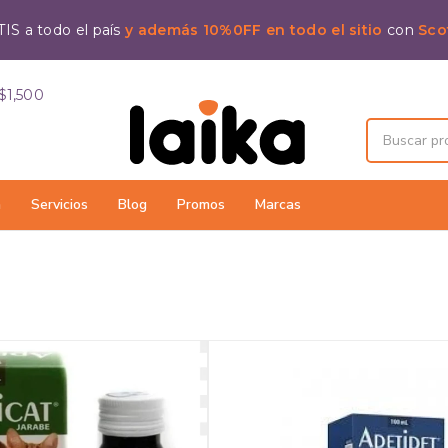
IS a todo el país
y además 10%0FF en todo el sitio
con
Sco
$1,500
a
Servicios
Blog
Promos
Marcas