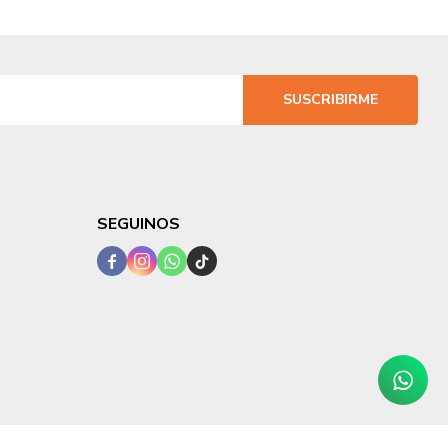
SUSCRIBIRME
SEGUINOS



