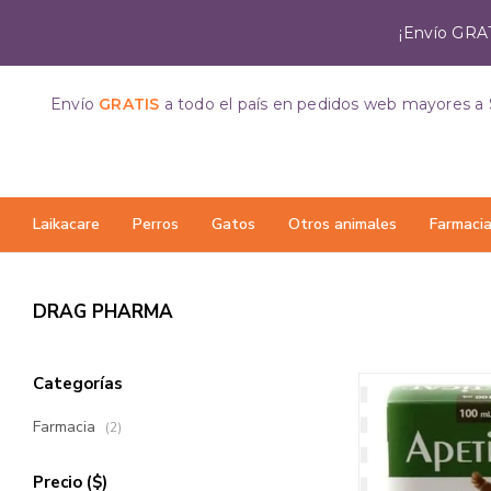
¡Envío GRAT
Envío
GRATIS
a todo el país
en pedidos web mayores a 
Laikacare
Perros
Gatos
Otros animales
Farmaci
DRAG PHARMA
Categorías
Farmacia
(2)
Precio
($)