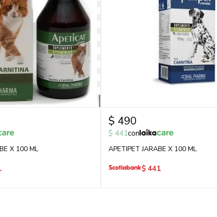
$
490
$
441
con
BE X 100 ML
APETIPET JARABE X 100 ML
1
$
441