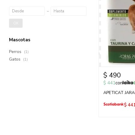
OK
Mascotas
Perros
(1)
Gatos
(1)
$
490
$
441
con
APETICAT JARA
$
44