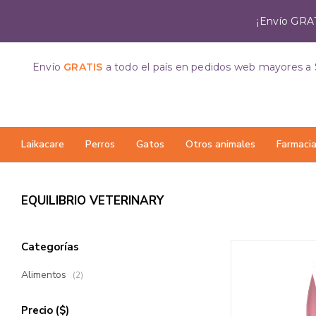
¡Envío GRAT
Envío
GRATIS
a todo el país
en pedidos web mayores a 
Laikacare
Perros
Gatos
Otros animales
Farmaci
EQUILIBRIO VETERINARY
Categorías
Alimentos
(2)
Precio
($)