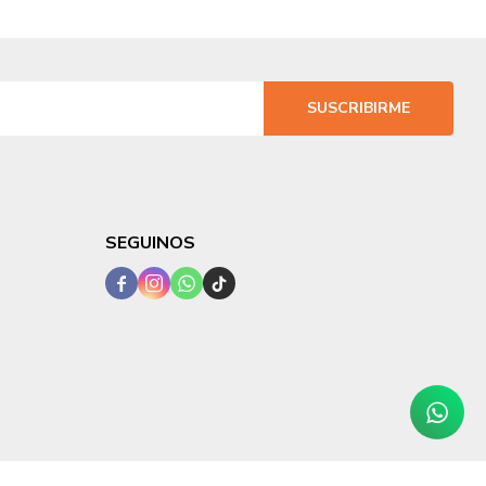
SUSCRIBIRME
SEGUINOS



