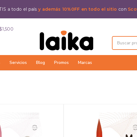
IS a todo el país
y además 10%0FF en todo el sitio
con
Sco
$1,500
a
Servicios
Blog
Promos
Marcas