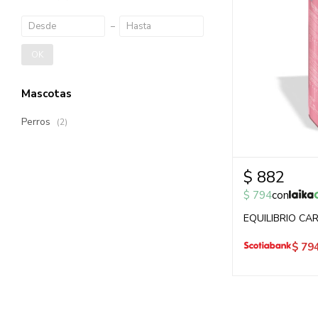
OK
Mascotas
Perros
(2)
$
882
$
794
con
EQUILIBRIO CAR
$
79