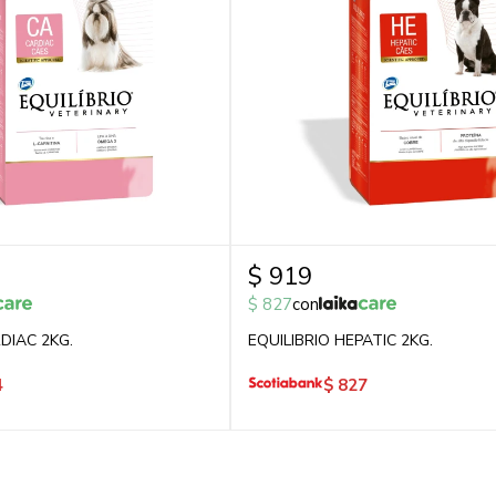
$
919
$
827
con
DIAC 2KG.
EQUILIBRIO HEPATIC 2KG.
4
$
827