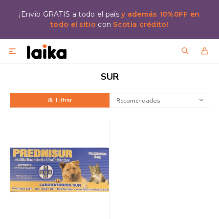
¡Envío GRATIS a todo el país
y además 10%0FF en
todo el sitio
con
Scotia crédito!

SUR
Recomendados