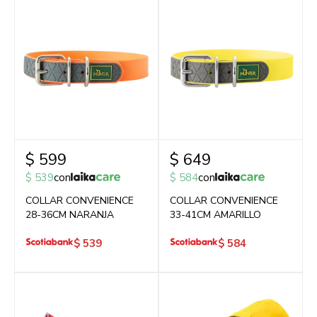
$
599
$
649
$
539
con
$
584
con
COLLAR CONVENIENCE
COLLAR CONVENIENCE
28-36CM NARANJA
33-41CM AMARILLO
$
539
$
584