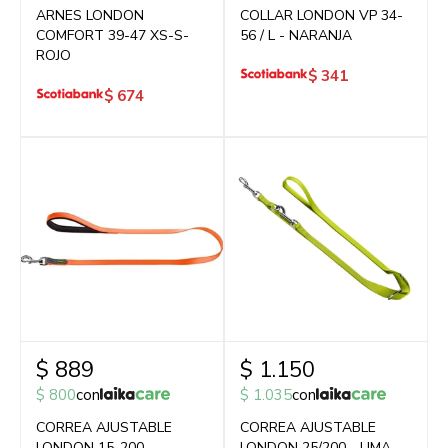
ARNES LONDON
COLLAR LONDON VP 34-
COMFORT 39-47 XS-S-
56 / L - NARANJA
ROJO
$
341
$
674
$
889
$
1.150
$
800
con
$
1.035
con
CORREA AJUSTABLE
CORREA AJUSTABLE
LONDON 15-200 -
LONDON 25/200 - LIMA