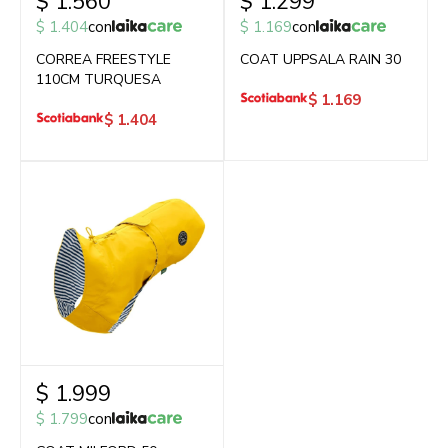
$
1.560
$
1.299
$
1.404
con
$
1.169
con
CORREA FREESTYLE
COAT UPPSALA RAIN 30
110CM TURQUESA
$
1.169
$
1.404
$
1.999
$
1.799
con