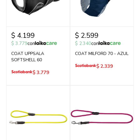
$
4.199
$
2.599
$
3.779
con
$
2.340
con
COAT UPPSALA
COAT MILFORD 70 - AZUL
SOFTSHELL 60
$
2.339
$
3.779