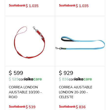
$
1.035
$
1.035
$
599
$
929
$
539
con
$
836
con
CORREA LONDON
CORREA AJUSTABLE
AJUSTABLE 10/200 -
LONDON 20-200 -
ROJO
CELESTE
$
539
$
836