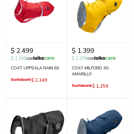
$
2.499
$
1.399
$
2.249
con
$
1.259
con
COAT UPPSALA RAIN 65
COAT MILFORD 30-
AMARILLO
$
2.249
$
1.259