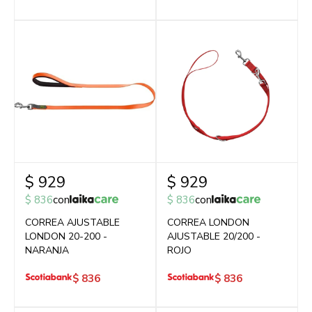
$
929
$
929
$
836
con
$
836
con
CORREA AJUSTABLE
CORREA LONDON
LONDON 20-200 -
AJUSTABLE 20/200 -
NARANJA
ROJO
$
836
$
836