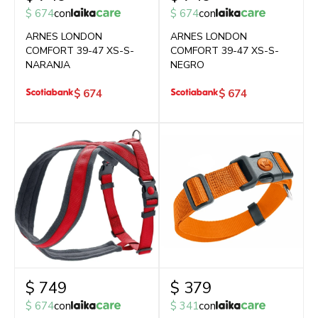
$
674
con
$
674
con
ARNES LONDON
ARNES LONDON
COMFORT 39-47 XS-S-
COMFORT 39-47 XS-S-
NARANJA
NEGRO
$
674
$
674
$
749
$
379
$
674
con
$
341
con