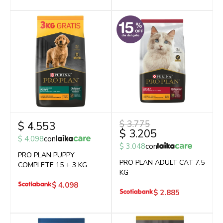
$
3.775
$
4.553
$
3.205
$
4.098
con
$
3.048
con
PRO PLAN PUPPY
PRO PLAN ADULT CAT 7.5
COMPLETE 15 + 3 KG
KG
$
4.098
$
2.885