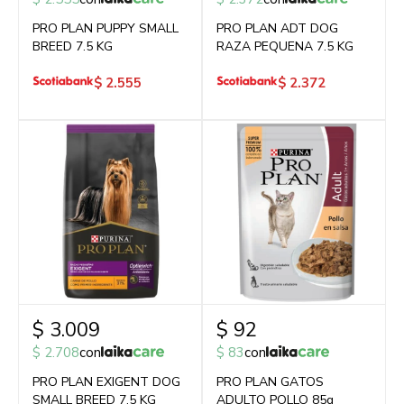
PRO PLAN PUPPY SMALL
PRO PLAN ADT DOG
BREED 7.5 KG
RAZA PEQUENA 7.5 KG
$
2.555
$
2.372
$
3.009
$
92
$
2.708
con
$
83
con
PRO PLAN EXIGENT DOG
PRO PLAN GATOS
SMALL BREED 7.5 KG
ADULTO POLLO 85g