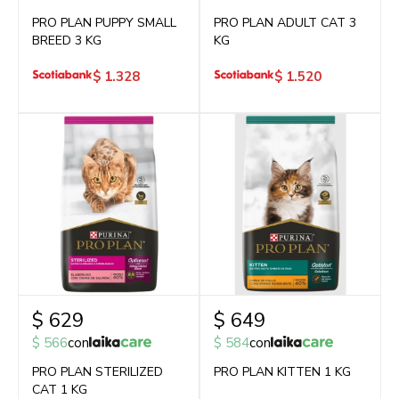
PRO PLAN PUPPY SMALL
PRO PLAN ADULT CAT 3
BREED 3 KG
KG
$
1.328
$
1.520
$
629
$
649
$
566
con
$
584
con
PRO PLAN STERILIZED
PRO PLAN KITTEN 1 KG
CAT 1 KG