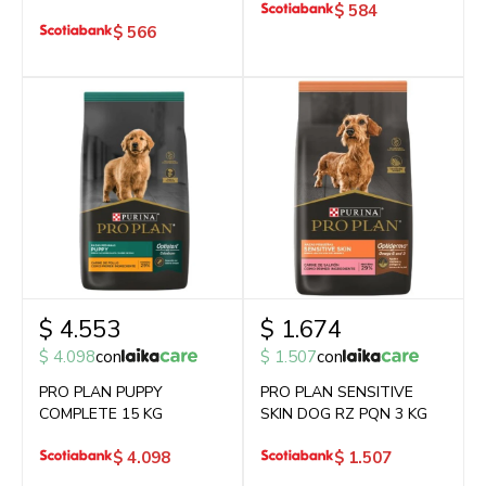
$
584
$
566
$
4.553
$
1.674
$
4.098
con
$
1.507
con
PRO PLAN PUPPY
PRO PLAN SENSITIVE
COMPLETE 15 KG
SKIN DOG RZ PQN 3 KG
$
4.098
$
1.507