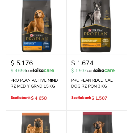
$
5.176
$
1.674
$
4.658
con
$
1.507
con
PRO PLAN ACTIVE MIND
PRO PLAN RDCD CAL
RZ MED Y GRND 15 KG
DOG RZ PQN 3 KG
$
4.658
$
1.507