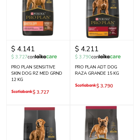
$
4.141
$
4.211
$
3.727
con
$
3.790
con
PRO PLAN SENSITIVE
PRO PLAN ADT DOG
SKIN DOG RZ MED GRND
RAZA GRANDE 15 KG
12 KG
$
3.790
$
3.727