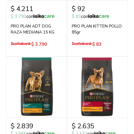
$
4.211
$
92
$
3.790
con
$
83
con
PRO PLAN ADT DOG
PRO PLAN KITTEN POLLO
RAZA MEDIANA 15 KG
85gr
$
3.790
$
83
$
2.839
$
2.635
$
2.555
con
$
2.372
con