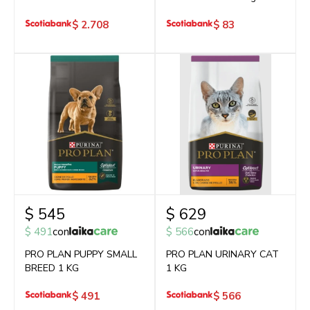
$
2.708
$
83
$
545
$
629
$
491
con
$
566
con
PRO PLAN PUPPY SMALL
PRO PLAN URINARY CAT
BREED 1 KG
1 KG
$
491
$
566