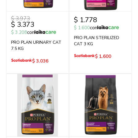
$
3.973
$
1.778
$
3.373
$
1.600
con
$
3.208
con
PRO PLAN STERILIZED
PRO PLAN URINARY CAT
CAT 3 KG
7.5 KG
$
1.600
$
3.036