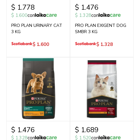
$
1.778
$
1.476
$
1.600
con
$
1.328
con
PRO PLAN URINARY CAT
PRO PLAN EXIGENT DOG
3 KG
SMBR 3 KG
$
1.600
$
1.328
$
1.476
$
1.689
$
1.328
con
$
1.520
con