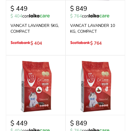
$
449
$
849
$
404
con
$
764
con
VANCAT LAVANDER 5KG,
VANCAT LAVANDER 10
COMPACT
KG, COMPACT
$
404
$
764
$
449
$
849
$
404
con
$
764
con