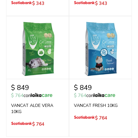
$
343
$
343
$
849
$
849
$
764
con
$
764
con
VANCAT ALOE VERA
VANCAT FRESH 10KG
10KG
$
764
$
764