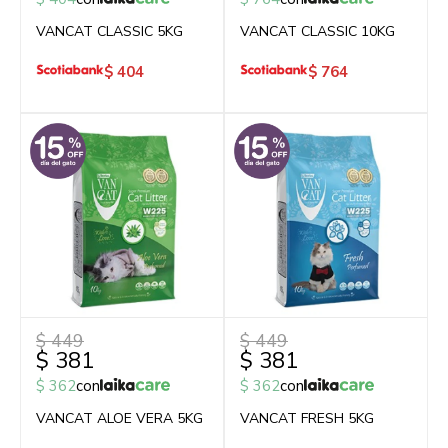
VANCAT CLASSIC 5KG
VANCAT CLASSIC 10KG
$
404
$
764
$
449
$
449
$
381
$
381
$
362
con
$
362
con
VANCAT ALOE VERA 5KG
VANCAT FRESH 5KG