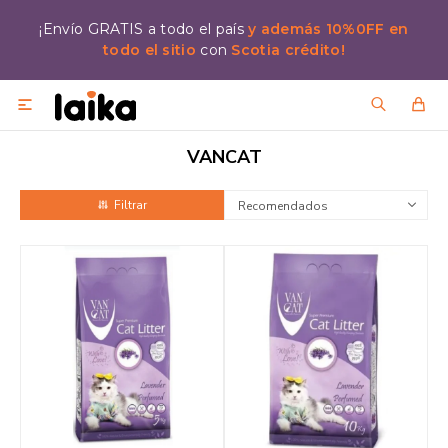
¡Envío GRATIS a todo el país
y además 10%0FF en
todo el sitio
con
Scotia crédito!

VANCAT
Recomendados