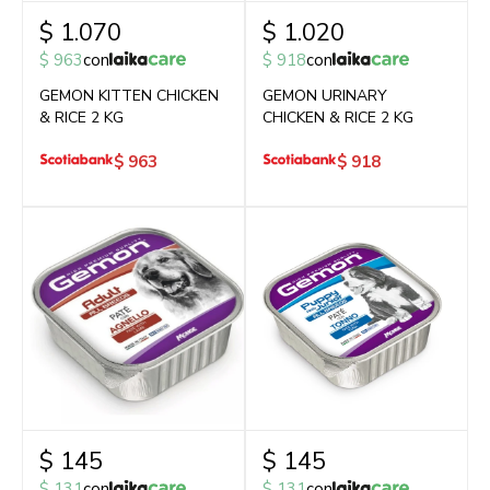
$
1.070
$
1.020
$
963
con
$
918
con
GEMON KITTEN CHICKEN
GEMON URINARY
& RICE 2 KG
CHICKEN & RICE 2 KG
$
963
$
918
$
145
$
145
$
131
con
$
131
con