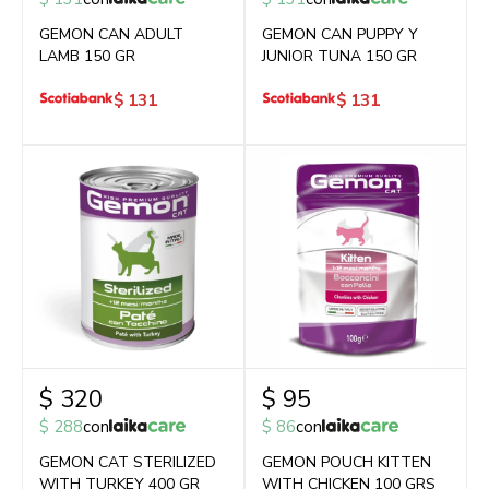
GEMON CAN ADULT
GEMON CAN PUPPY Y
LAMB 150 GR
JUNIOR TUNA 150 GR
$
131
$
131
$
320
$
95
$
288
con
$
86
con
GEMON CAT STERILIZED
GEMON POUCH KITTEN
WITH TURKEY 400 GR
WITH CHICKEN 100 GRS