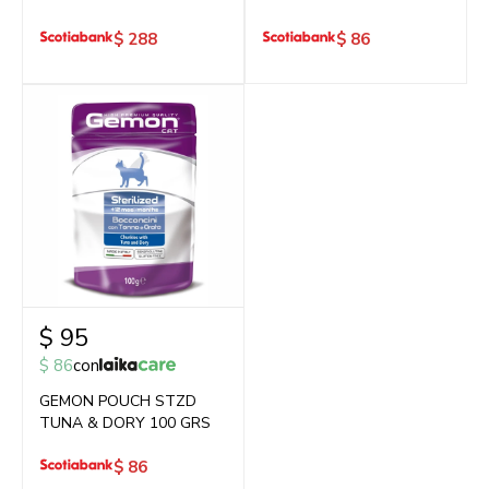
$
288
$
86
$
95
$
86
con
GEMON POUCH STZD
TUNA & DORY 100 GRS
$
86