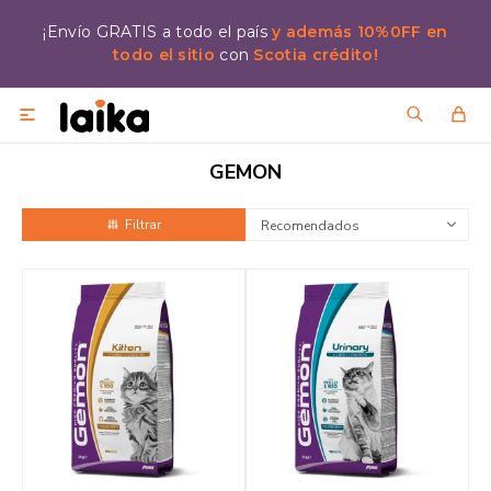
¡Envío GRATIS a todo el país
y además 10%0FF en
todo el sitio
con
Scotia crédito!

GEMON
Recomendados