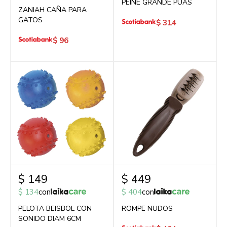
PEINE GRANDE PÚAS
ZANIAH CAÑA PARA
GATOS
$
314
$
96
$
149
$
449
$
134
con
$
404
con
PELOTA BEISBOL CON
ROMPE NUDOS
SONIDO DIAM 6CM