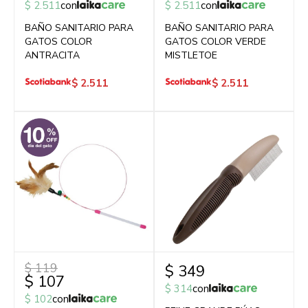
$
2.511
con
$
2.511
con
BAÑO SANITARIO PARA
BAÑO SANITARIO PARA
GATOS COLOR
GATOS COLOR VERDE
ANTRACITA
MISTLETOE
$
2.511
$
2.511
$
119
$
349
$
107
$
314
con
$
102
con