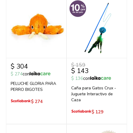
$
159
$
304
$
143
$
274
con
$
136
con
PELUCHE GLORIA PARA
Caña para Gatos Crux -
PERRO BIGOTES
Juguete Interactivo de
Caza
$
274
$
129