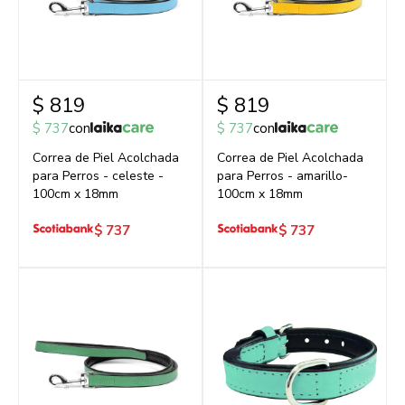
$
819
$
819
$
737
con
$
737
con
Correa de Piel Acolchada
Correa de Piel Acolchada
para Perros - celeste -
para Perros - amarillo-
100cm x 18mm
100cm x 18mm
$
737
$
737