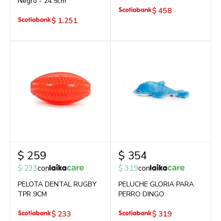
Negro - 24.5cm
$
458
$
1.251
$
259
$
354
$
233
con
$
319
con
PELOTA DENTAL RUGBY
PELUCHE GLORIA PARA
TPR 9CM
PERRO DINGO
$
233
$
319