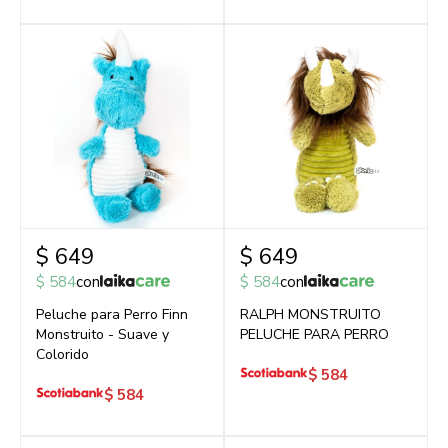
$
649
$
649
$
584
con
$
584
con
Peluche para Perro Finn
RALPH MONSTRUITO
Monstruito - Suave y
PELUCHE PARA PERRO
Colorido
$
584
$
584