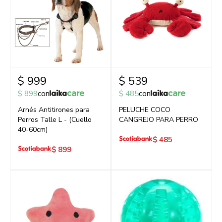
$
999
$
539
$
899
con
$
485
con
Arnés Antitirones para
PELUCHE COCO
Perros Talle L - (Cuello
CANGREJO PARA PERRO
40-60cm)
$
485
$
899