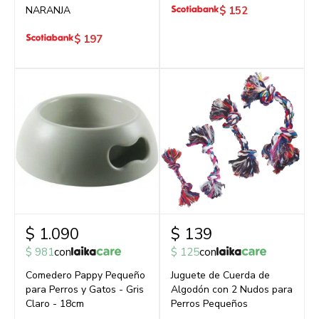
NARANJA
$
152
$
197
$
1.090
$
139
$
981
con
$
125
con
Comedero Pappy Pequeño
Juguete de Cuerda de
para Perros y Gatos - Gris
Algodón con 2 Nudos para
Claro - 18cm
Perros Pequeños