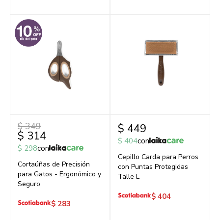
$
349
$
449
$
314
$
404
con
$
298
con
Cepillo Carda para Perros
Cortaúñas de Precisión
con Puntas Protegidas
para Gatos - Ergonómico y
Talle L
Seguro
$
404
$
283