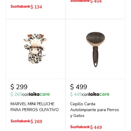
$
404
$
134
$
299
$
499
$
269
con
$
449
con
MARVEL MINI PELUCHE
Cepillo Carda
PARA PERROS OLFATIVO
Autolimpiante para Perros
y Gatos
$
269
$
449