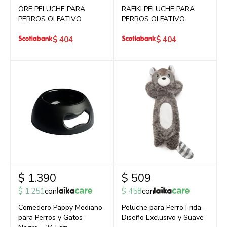
ORE PELUCHE PARA
RAFIKI PELUCHE PARA
PERROS OLFATIVO
PERROS OLFATIVO
$
404
$
404
$
1.390
$
509
$
1.251
con
$
458
con
Comedero Pappy Mediano
Peluche para Perro Frida -
para Perros y Gatos -
Diseño Exclusivo y Suave