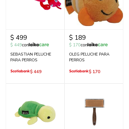
$
499
$
189
$
449
con
$
170
con
SEBASTIAN PELUCHE
OLEG PELUCHE PARA
PARA PERROS
PERROS
$
449
$
170