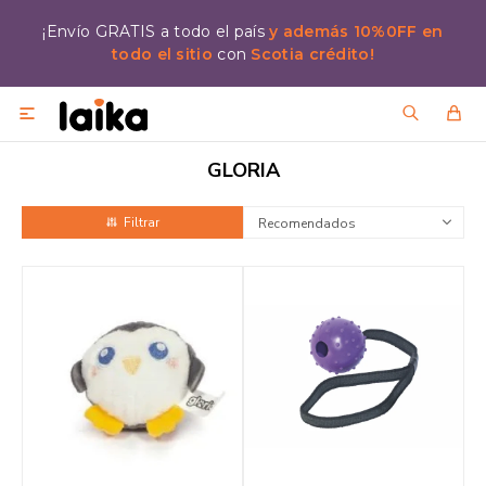
¡Envío GRATIS a todo el país
y además 10%0FF en
todo el sitio
con
Scotia crédito!

GLORIA
Recomendados