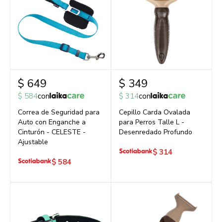
$
649
$
349
$
584
con
$
314
con
Correa de Seguridad para
Cepillo Carda Ovalada
Auto con Enganche a
para Perros Talle L -
Cinturón - CELESTE -
Desenredado Profundo
Ajustable
$
314
$
584