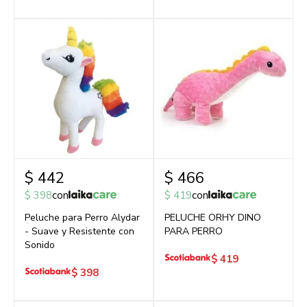
$
442
$
466
$
398
con
$
419
con
Peluche para Perro Alydar
PELUCHE ORHY DINO
- Suave y Resistente con
PARA PERRO
Sonido
$
419
$
398