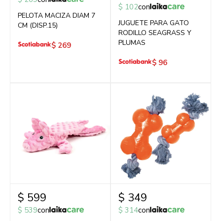
$
102
con
PELOTA MACIZA DIAM 7
JUGUETE PARA GATO
CM (DISP.15)
RODILLO SEAGRASS Y
PLUMAS
$
269
$
96
$
599
$
349
$
539
con
$
314
con