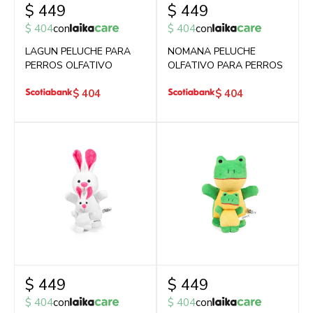
$
449
$
449
$
404
con
$
404
con
LAGUN PELUCHE PARA
NOMANA PELUCHE
PERROS OLFATIVO
OLFATIVO PARA PERROS
$
404
$
404
$
449
$
449
$
404
con
$
404
con