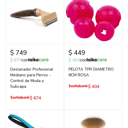
$
749
$
449
$
674
con
$
404
con
Deslanador Profesional
PELOTA TPR DIAMETRO
Mediano para Perros -
8CM ROSA
Control de Muda y
Subcapa
$
404
$
674