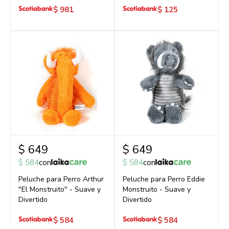
$
981
$
125
$
649
$
649
$
584
con
$
584
con
Peluche para Perro Arthur
Peluche para Perro Eddie
"El Monstruito" - Suave y
Monstruito - Suave y
Divertido
Divertido
$
584
$
584