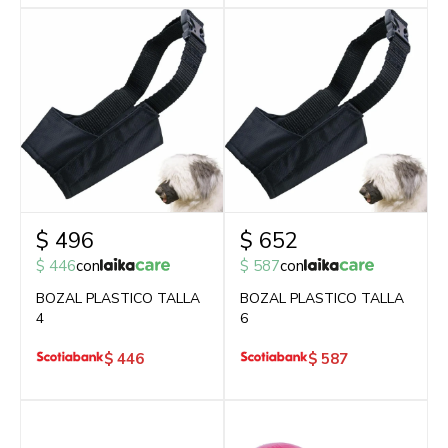
$
496
$
652
$
446
con
$
587
con
BOZAL PLASTICO TALLA
BOZAL PLASTICO TALLA
4
6
$
446
$
587