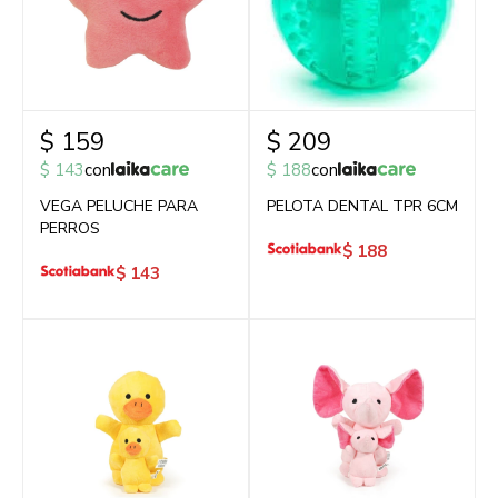
$
159
$
209
$
143
con
$
188
con
VEGA PELUCHE PARA
PELOTA DENTAL TPR 6CM
PERROS
$
188
$
143