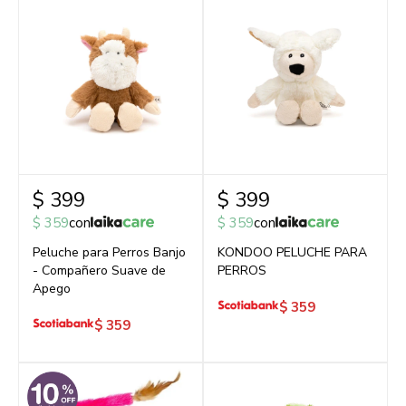
$
399
$
399
$
359
con
$
359
con
Peluche para Perros Banjo
KONDOO PELUCHE PARA
- Compañero Suave de
PERROS
Apego
$
359
$
359