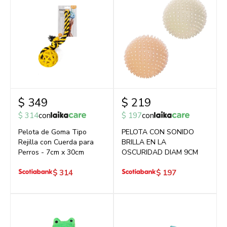
$
349
$
219
$
314
con
$
197
con
Pelota de Goma Tipo
PELOTA CON SONIDO
Rejilla con Cuerda para
BRILLA EN LA
Perros - 7cm x 30cm
OSCURIDAD DIAM 9CM
$
314
$
197