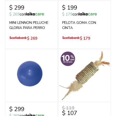
$
299
$
199
$
269
con
$
179
con
MINI LENNON PELUCHE
PELOTA GOMA CON
GLORIA PARA PERRO
CINTA
$
269
$
179
$
119
$
299
$
107
$
269
con