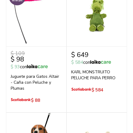
$
109
$
649
$
98
$
584
con
$
93
con
KARL MONSTRUITO
Juguete para Gatos Altair
PELUCHE PARA PERRO
- Caña con Peluche y
Plumas
$
584
$
88