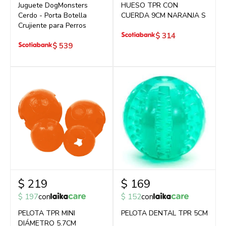
Juguete DogMonsters
HUESO TPR CON
Cerdo - Porta Botella
CUERDA 9CM NARANJA S
Crujiente para Perros
$
314
$
539
$
219
$
169
$
197
con
$
152
con
PELOTA TPR MINI
PELOTA DENTAL TPR 5CM
DIÁMETRO 5.7CM