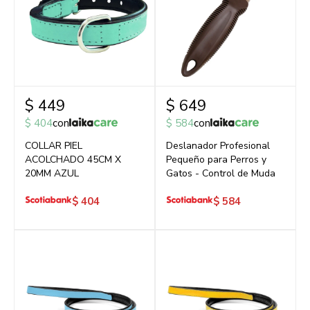
$
449
$
649
$
404
con
$
584
con
COLLAR PIEL
Deslanador Profesional
ACOLCHADO 45CM X
Pequeño para Perros y
20MM AZUL
Gatos - Control de Muda
$
404
$
584