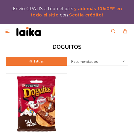
¡Envío GRATIS a todo el país
y además 10%0FF en
todo el sitio
con
Scotia crédito!

DOGUITOS
Recomendados