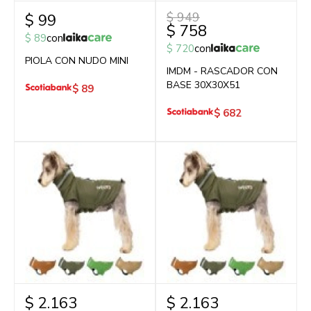
$
949
$
99
$
758
$
89
con
$
720
con
PIOLA CON NUDO MINI
IMDM - RASCADOR CON
BASE 30X30X51
$
89
$
682
$
2.163
$
2.163