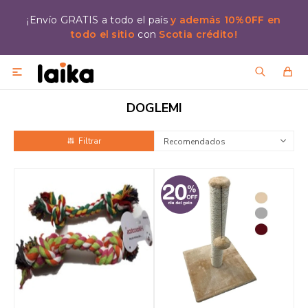
¡Envío GRATIS a todo el país
y además 10%0FF en
todo el sitio
con
Scotia crédito!

DOGLEMI
Recomendados