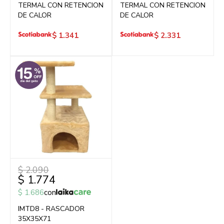
TERMAL CON RETENCION
TERMAL CON RETENCION
DE CALOR
DE CALOR
$
1.341
$
2.331
$
2.090
$
1.774
$
1.686
con
IMTD8 - RASCADOR
35X35X71