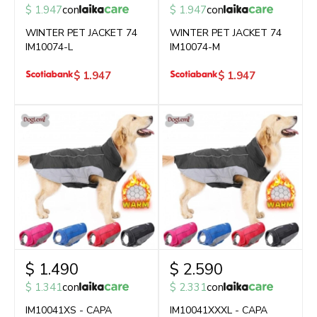
$
1.947
con
$
1.947
con
WINTER PET JACKET 74
WINTER PET JACKET 74
IM10074-L
IM10074-M
$
1.947
$
1.947
$
1.490
$
2.590
$
1.341
con
$
2.331
con
IM10041XS - CAPA
IM10041XXXL - CAPA