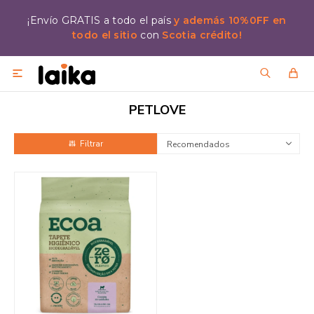
¡Envío GRATIS a todo el país
y además 10%0FF en
todo el sitio
con
Scotia crédito!

PETLOVE
Recomendados