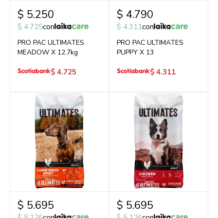
$
5.250
$
4.790
$
4.725
con
$
4.311
con
PRO PAC ULTIMATES
PRO PAC ULTIMATES
MEADOW X 12.7kg
PUPPY X 13
$
4.725
$
4.311
$
5.695
$
5.695
$
5.126
con
$
5.126
con