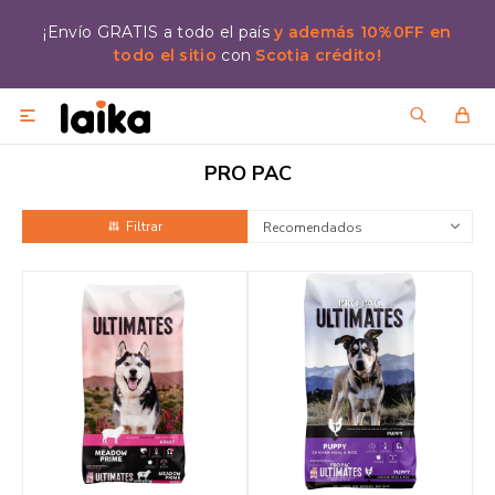
¡Envío GRATIS a todo el país
y además 10%0FF en
todo el sitio
con
Scotia crédito!

PRO PAC
Recomendados