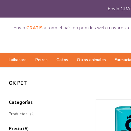
¡Envío GRAT
Envío
GRATIS
a todo el país
en pedidos web mayores a 
Laikacare
Perros
Gatos
Otros animales
Farmaci
OK PET
Categorías
Productos
(2)
Precio
($)