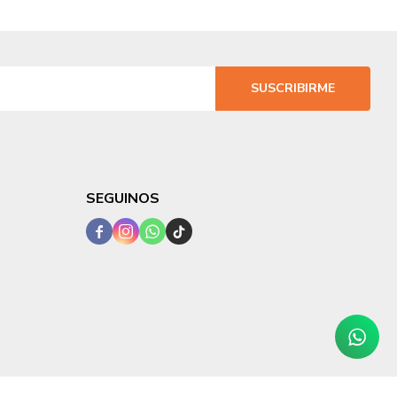
SUSCRIBIRME
SEGUINOS



