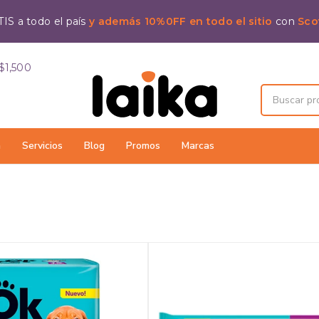
IS a todo el país
y además 10%0FF en todo el sitio
con
Sco
$1,500
a
Servicios
Blog
Promos
Marcas