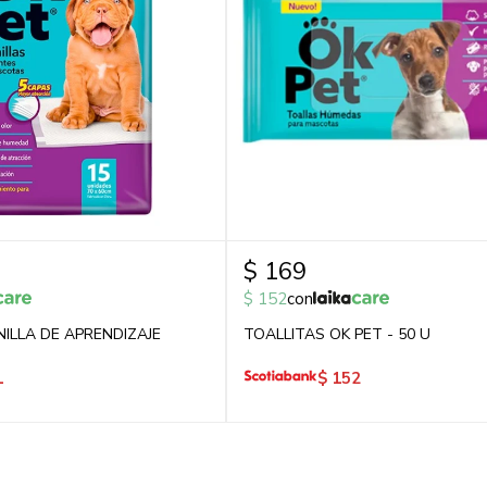
$
169
$
152
con
NILLA DE APRENDIZAJE
TOALLITAS OK PET - 50 U
1
$
152