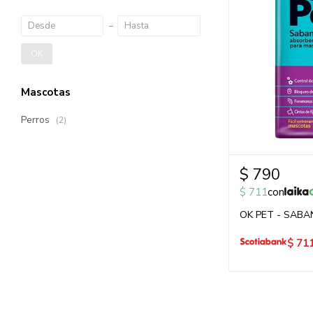
OK
Mascotas
Perros
(2)
$
790
$
711
con
OK PET - SABA
$
71