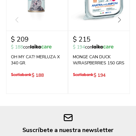
$
209
$
215
$
188
con
$
194
con
OH MY CAT! MERLUZA X
MONGE CAN DUCK
340 GR.
W/RASPBERRIES 150 GRS
$
188
$
194
Suscríbete a nuestra newsletter