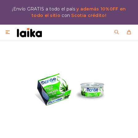
¡Envío GRATIS a todo el país
y además 10%0FF en
todo el sitio
con
Scotia crédito!
