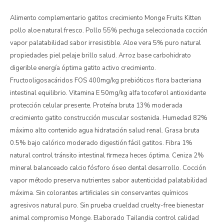
Alimento complementario gatitos crecimiento Monge Fruits Kitten
pollo aloe natural fresco. Pollo 55% pechuga seleccionada cocción
vapor palatabilidad sabor irresistible. Aloe vera 5% puro natural
propiedades piel pelaje brillo salud. Arroz base carbohidrato
digerible energía óptima gatito activo crecimiento.
Fructooligosacáridos FOS 400mg/kg prebióticos flora bacteriana
intestinal equilibrio. Vitamina E 50mg/kg alfa tocoferol antioxidante
protección celular presente. Proteína bruta 13% moderada
crecimiento gatito construcción muscular sostenida. Humedad 82%
máximo alto contenido agua hidratación salud renal. Grasa bruta
0.5% bajo calórico moderado digestión fácil gatitos. Fibra 1%
natural control tránsito intestinal firmeza heces óptima. Ceniza 2%
mineral balanceado calcio fósforo óseo dental desarrollo. Cocción
vapor método preserva nutrientes sabor autenticidad palatabilidad
máxima. Sin colorantes artificiales sin conservantes químicos
agresivos natural puro. Sin prueba crueldad cruelty-free bienestar
animal compromiso Monge. Elaborado Tailandia control calidad