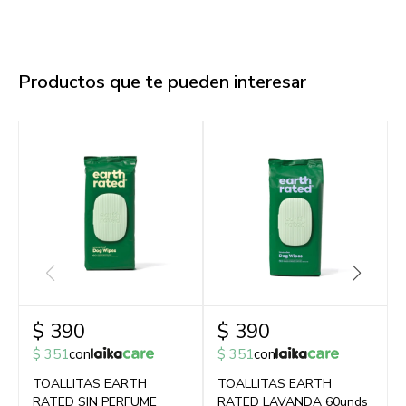
Productos que te pueden interesar
$
390
$
390
$
351
con
$
351
con
TOALLITAS EARTH
TOALLITAS EARTH
RATED SIN PERFUME
RATED LAVANDA 60unds