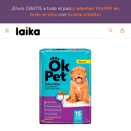
¡Envío GRATIS a todo el país
y además 10%0FF en
todo el sitio
con
Scotia crédito!
