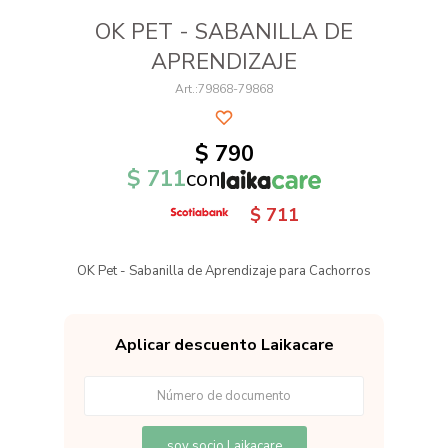
OK PET - SABANILLA DE
APRENDIZAJE
79868-79868
$
790
$
711
con
$
711
OK Pet - Sabanilla de Aprendizaje para Cachorros
Aplicar descuento Laikacare
soy socio Laikacare