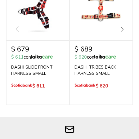
$
679
$
689
$
611
con
$
620
con
DASHI SLIDE FRONT
DASHI TRIBES BACK
HARNESS SMALL
HARNESS SMALL
$
611
$
620