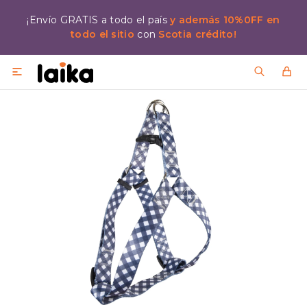
¡Envío GRATIS a todo el país
y además 10%0FF en
todo el sitio
con
Scotia crédito!
