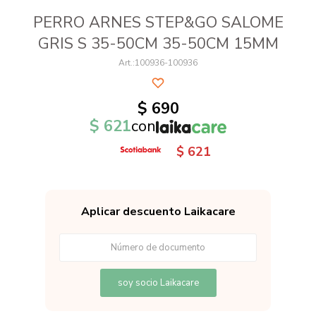
PERRO ARNES STEP&GO SALOME
GRIS S 35-50CM 35-50CM 15MM
100936-100936
$
690
$
621
con
$
621
Aplicar descuento Laikacare
soy socio Laikacare