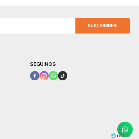
SUSCRIBIRME
SEGUINOS



