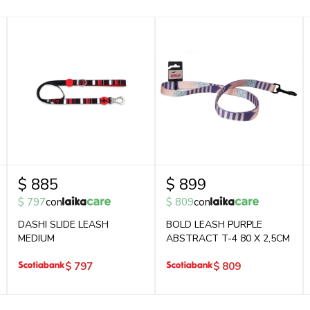
$
885
$
899
$
797
con
$
809
con
DASHI SLIDE LEASH
BOLD LEASH PURPLE
MEDIUM
ABSTRACT T-4 80 X 2,5CM
$
797
$
809