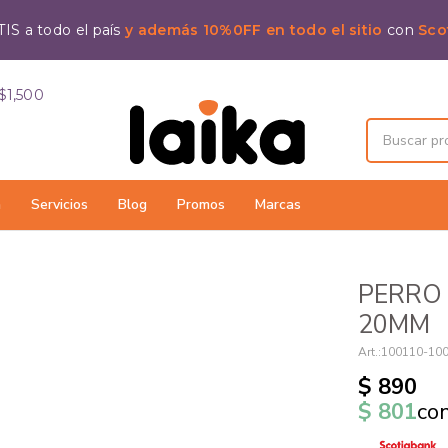
IS a todo el país
y además 10%0FF en todo el sitio
con
Sco
$1,500
a
Servicios
Blog
Promos
Marcas
PERRO
20MM
100110-10
$
890
$
801
co