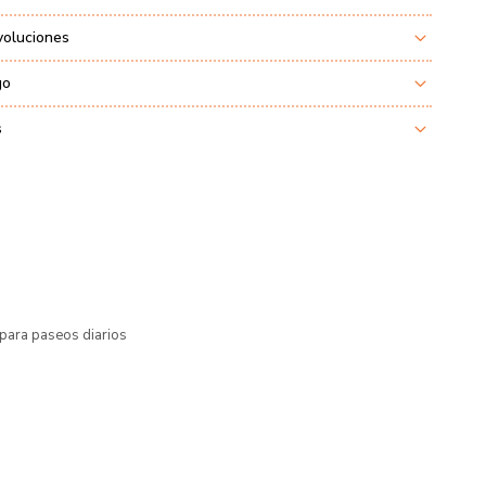
voluciones
go
s
para paseos diarios