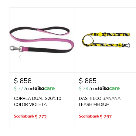
$
858
$
885
$
772
con
$
797
con
CORREA DUAL G20/110
DASHI ECO BANANA
COLOR VIOLETA
LEASH MEDIUM
$
772
$
797