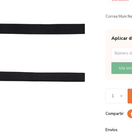
Correa Muni 
Aplicar 
soy soc
1
Envíos