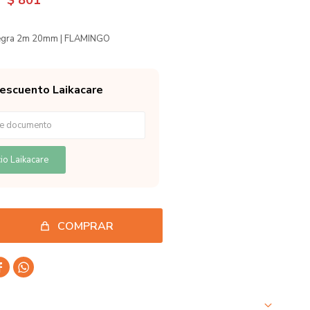
$
801
Negra 2m 20mm | FLAMINGO
descuento Laikacare
io Laikacare
COMPRAR

