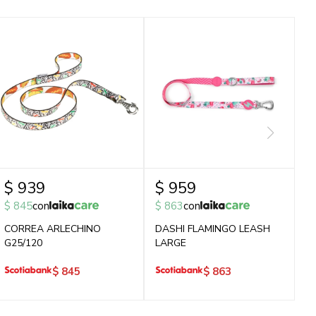
$
939
$
959
$
845
con
$
863
con
CORREA ARLECHINO
DASHI FLAMINGO LEASH
G25/120
LARGE
$
845
$
863