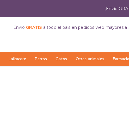
¡Envío GRAT
Envío
GRATIS
a todo el país
en pedidos web mayores a 
Laikacare
Perros
Gatos
Otros animales
Farmaci