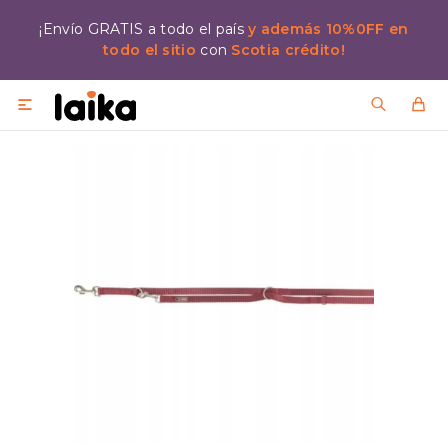
¡Envío GRATIS a todo el país
y además 10%0FF en
todo el sitio
con
Scotia crédito!
