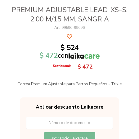
PREMIUM ADJUSTABLE LEAD, XS–S:
2.00 M/15 MM, SANGRIA
99696-99696
$
524
$
472
con
$
472
Correa Premium Ajustable para Perros Pequeños - Trixie
Aplicar descuento Laikacare
soy socio Laikacare