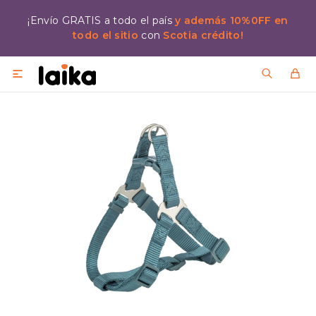
¡Envío GRATIS a todo el país
y además 10%0FF en
todo el sitio
con
Scotia crédito!
