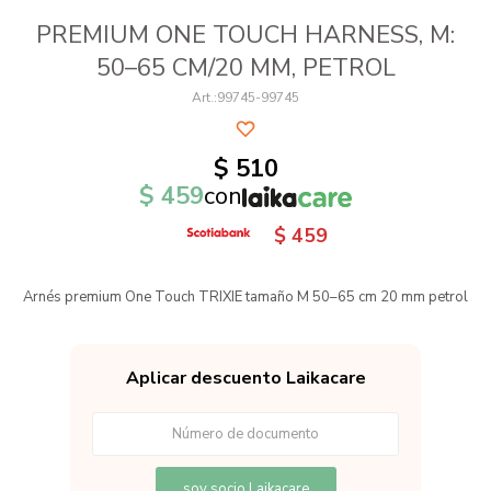
PREMIUM ONE TOUCH HARNESS, M:
50–65 CM/20 MM, PETROL
99745-99745
$
510
$
459
con
$
459
Arnés premium One Touch TRIXIE tamaño M 50–65 cm 20 mm petrol
Aplicar descuento Laikacare
soy socio Laikacare