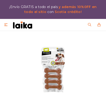
¡Envío GRATIS a todo el país
y además 10%0FF en
todo el sitio
con
Scotia crédito!
