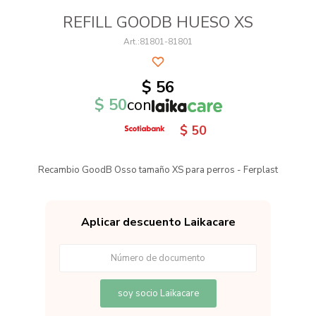
REFILL GOODB HUESO XS
81801-81801
$
56
$
50
con
$
50
Recambio GoodB Osso tamaño XS para perros - Ferplast
Aplicar descuento Laikacare
soy socio Laikacare