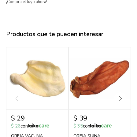
¡Compra el tuyo ahora!
Productos que te pueden interesar
$
29
$
39
$
26
con
$
35
con
OREJA VACUNA
OREJA SUINA