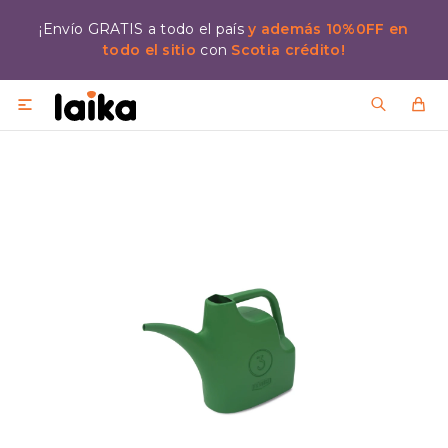
¡Envío GRATIS a todo el país
y además 10%0FF en
todo el sitio
con
Scotia crédito!
