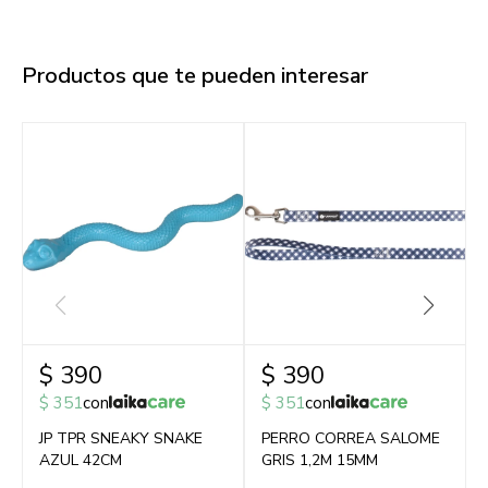
Productos que te pueden interesar
$
390
$
390
$
351
con
$
351
con
JP TPR SNEAKY SNAKE
PERRO CORREA SALOME
AZUL 42CM
GRIS 1,2M 15MM