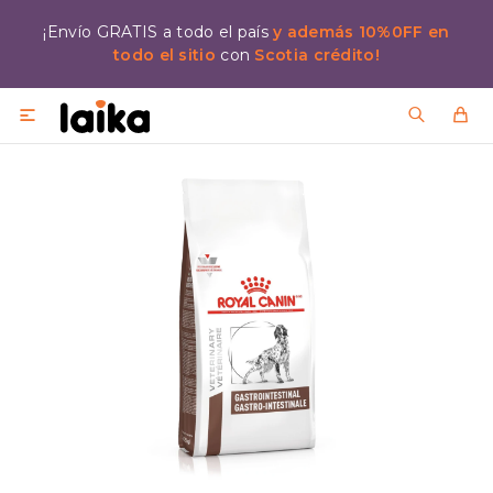
¡Envío GRATIS a todo el país
y además 10%0FF en
todo el sitio
con
Scotia crédito!
