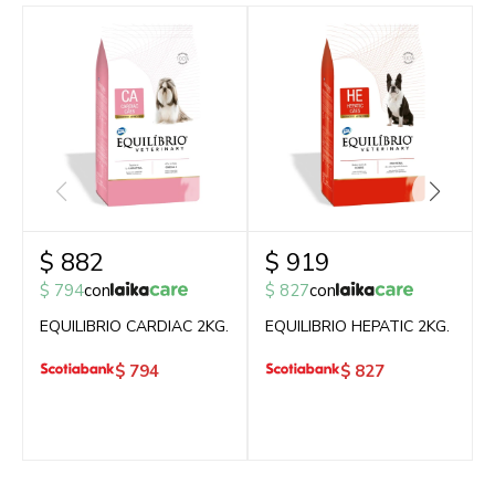
$
882
$
919
$
794
con
$
827
con
EQUILIBRIO CARDIAC 2KG.
EQUILIBRIO HEPATIC 2KG.
$
794
$
827