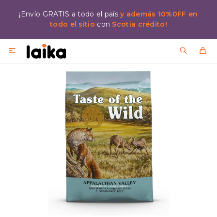
¡Envío GRATIS a todo el país
y además 10%0FF en
todo el sitio
con
Scotia crédito!
