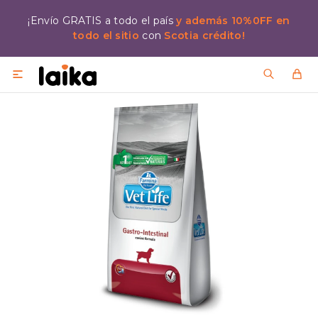
¡Envío GRATIS a todo el país
y además 10%0FF en
todo el sitio
con
Scotia crédito!
