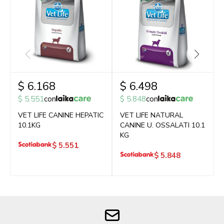
$
6.168
$
6.498
$
5.551
con
$
5.848
con
VET LIFE CANINE HEPATIC
VET LIFE NATURAL
10.1KG
CANINE U. OSSALATI 10.1
KG
$
5.551
$
5.848