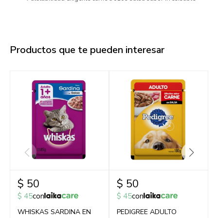
Productos que te pueden interesar
$
50
$
50
$
45
con
$
45
con
WHISKAS SARDINA EN
PEDIGREE ADULTO