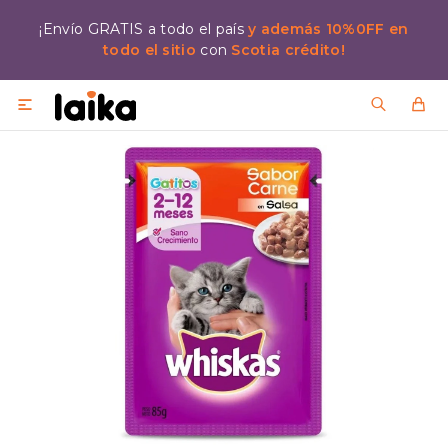
¡Envío GRATIS a todo el país
y además 10%0FF en
todo el sitio
con
Scotia crédito!
