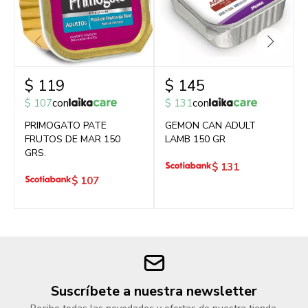
$
119
$
145
$
107
con
$
131
con
PRIMOGATO PATE
GEMON CAN ADULT
FRUTOS DE MAR 150
LAMB 150 GR
GRS.
$
131
$
107
Suscríbete a nuestra newsletter