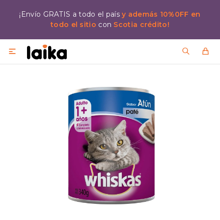
¡Envío GRATIS a todo el país
y además 10%0FF en
todo el sitio
con
Scotia crédito!
