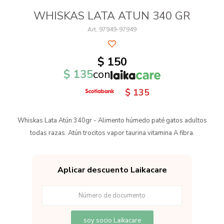
WHISKAS LATA ATUN 340 GR
97949-97949
$
150
$
135
con
$
135
Whiskas Lata Atún 340gr - Alimento húmedo paté gatos adultos
todas razas. Atún trocitos vapor taurina vitamina A fibra.
Aplicar descuento Laikacare
soy socio Laikacare