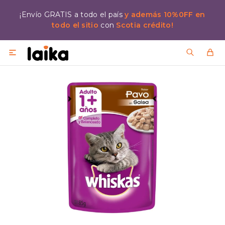
¡Envío GRATIS a todo el país
y además 10%0FF en
todo el sitio
con
Scotia crédito!
